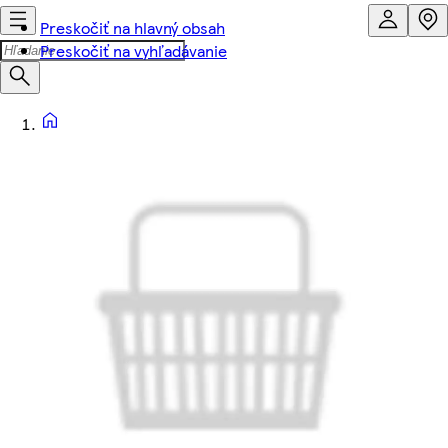
Preskočiť na hlavný obsah
Preskočiť na vyhľadávanie