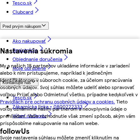
Tesco.sk
Clubcard
Pred prvým nákupom
Ako nakupovať
Nastavenia súkromia
Registrácia
Objednanie doručenia
My a našich 18 partnerov ukladáme informácie v zariadení
Moje obľúbené
alebo k nim pristupujeme, napríklad k jedinečným
identifikátorom v súboroch cookie, za účelom spracúvania
Kontaktujte nás
osobných údajov. Svoj súhlas môžete udeliť alebo spravovať
voľbou Prijať alebo Odmietnuť všetko, prípadne kedykoľvek v
Tesco.sk
Pravidlách pre ochranu osobných údajov a cookies.
Tieto
Zákaznícka linka - 0800222333
voľby oznámime našim partnerom a neovplyvnia údaje o
Výber obchodu
prehliadaní. Vaše rozhodnutie však zmení spôsob, akým vám
prispôsobíme nakupovanie na našom webe.
followUs
Svoje nastavenia súhlasu môžete zmeniť kliknutím na