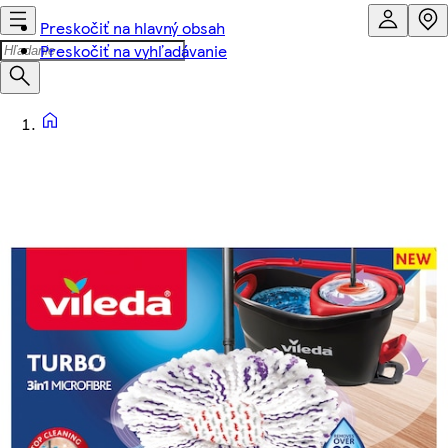
Preskočiť na hlavný obsah
Preskočiť na vyhľadávanie