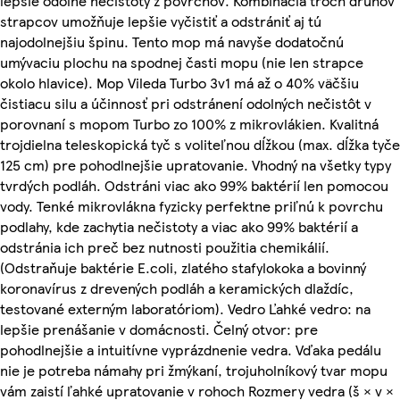
lepšie odolné nečistoty z povrchov. Kombinácia troch druhov
strapcov umožňuje lepšie vyčistiť a odstrániť aj tú
najodolnejšiu špinu. Tento mop má navyše dodatočnú
umývaciu plochu na spodnej časti mopu (nie len strapce
okolo hlavice). Mop Vileda Turbo 3v1 má až o 40% väčšiu
čistiacu silu a účinnosť pri odstránení odolných nečistôt v
porovnaní s mopom Turbo zo 100% z mikrovlákien. Kvalitná
trojdielna teleskopická tyč s voliteľnou dĺžkou (max. dĺžka tyče
125 cm) pre pohodlnejšie upratovanie. Vhodný na všetky typy
tvrdých podláh. Odstráni viac ako 99% baktérií len pomocou
vody. Tenké mikrovlákna fyzicky perfektne priľnú k povrchu
podlahy, kde zachytia nečistoty a viac ako 99% baktérií a
odstránia ich preč bez nutnosti použitia chemikálií.
(Odstraňuje baktérie E.coli, zlatého stafylokoka a bovinný
koronavírus z drevených podláh a keramických dlaždíc,
testované externým laboratóriom). Vedro Ľahké vedro: na
lepšie prenášanie v domácnosti. Čelný otvor: pre
pohodlnejšie a intuitívne vyprázdnenie vedra. Vďaka pedálu
nie je potreba námahy pri žmýkaní, trojuholníkový tvar mopu
vám zaistí ľahké upratovanie v rohoch Rozmery vedra (š × v ×