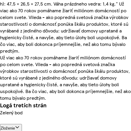
h): 47,5 × 26,5 × 27,5 cm. Váha prázdneho vedra: 1,4 kg." Už
viac ako 70 rokov pomáhame žiariť miliónom domácností po
celom svete. Vileda - ako popredná svetová značka výrobkov
starostlivosti o domácnosť ponúka škálu produktov, ktoré sú
vyrábané z jediného dôvodu: udržiavať domovy upratané a
hygienicky čisté, a navyše, aby tieto úlohy boli uspokojivé. Ba
čo viac, aby boli dokonca príjemnejšie, než ako tomu bývalo
predtým.
Už viac ako 70 rokov pomáhame žiariť miliónom domácností
po celom svete. Vileda - ako popredná svetová značka
výrobkov starostlivosti o domácnosť ponúka škálu produktov,
ktoré sú vyrábané z jediného dôvodu: udržiavať domovy
upratané a hygienicky čisté, a navyše, aby tieto úlohy boli
uspokojivé. Ba čo viac, aby boli dokonca príjemnejšie, než ako
tomu bývalo predtým.
Logá tretích strán
Zelený bod
Zloženie