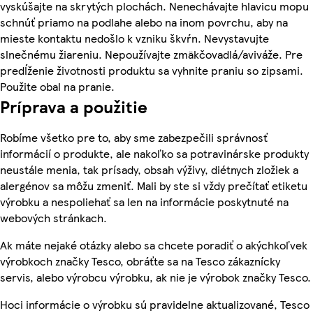
vyskúšajte na skrytých plochách. Nenechávajte hlavicu mopu
schnúť priamo na podlahe alebo na inom povrchu, aby na
mieste kontaktu nedošlo k vzniku škvŕn. Nevystavujte
slnečnému žiareniu. Nepoužívajte zmäkčovadlá/aviváže. Pre
predĺženie životnosti produktu sa vyhnite praniu so zipsami.
Použite obal na pranie.
Príprava a použitie
Robíme všetko pre to, aby sme zabezpečili správnosť
informácií o produkte, ale nakoľko sa potravinárske produkty
neustále menia, tak prísady, obsah výživy, diétnych zložiek a
alergénov sa môžu zmeniť. Mali by ste si vždy prečítať etiketu
výrobku a nespoliehať sa len na informácie poskytnuté na
webových stránkach.
Ak máte nejaké otázky alebo sa chcete poradiť o akýchkoľvek
výrobkoch značky Tesco, obráťte sa na Tesco zákaznícky
servis, alebo výrobcu výrobku, ak nie je výrobok značky Tesco.
Hoci informácie o výrobku sú pravidelne aktualizované, Tesco