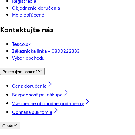
Registrácia
Objednanie doručenia
Moje obľúbené
Kontaktujte nás
Tesco.sk
Zákaznícka linka - 0800222333
Výber obchodu
Potrebujete pomoc?
Cena doručenia
Bezpečnosť pri nákupe
Všeobecné obchodné podmienky
Ochrana súkromia
O nás