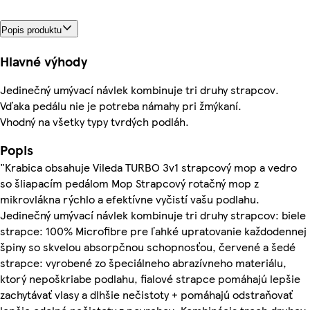
Popis produktu
Hlavné výhody
Jedinečný umývací návlek kombinuje tri druhy strapcov.
Vďaka pedálu nie je potreba námahy pri žmýkaní.
Vhodný na všetky typy tvrdých podláh.
Popis
"Krabica obsahuje Vileda TURBO 3v1 strapcový mop a vedro
so šliapacím pedálom Mop Strapcový rotačný mop z
mikrovlákna rýchlo a efektívne vyčistí vašu podlahu.
Jedinečný umývací návlek kombinuje tri druhy strapcov: biele
strapce: 100% Microfibre pre ľahké upratovanie každodennej
špiny so skvelou absorpčnou schopnosťou, červené a šedé
strapce: vyrobené zo špeciálneho abrazívneho materiálu,
ktorý nepoškriabe podlahu, fialové strapce pomáhajú lepšie
zachytávať vlasy a dlhšie nečistoty + pomáhajú odstraňovať