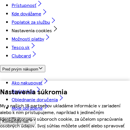
Prístupnosť
Kde dovážame
Poplatok za službu
Nastavenia cookies
Možnosti platby
Tesco.sk
Clubcard
Pred prvým nákupom
Ako nakupovať
Nastavenia súkromia
Registrácia
Objednanie doručenia
My a našich 18 partnerov ukladáme informácie v zariadení
Moje obľúbené
alebo k nim pristupujeme, napríklad k jedinečným
identifikátorom v súboroch cookie, za účelom spracúvania
Kontaktujte nás
osobných údajov. Svoj súhlas môžete udeliť alebo spravovať