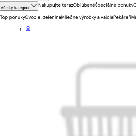
Nakupujte teraz
Obľúbené
Špeciálne ponuky
O
Všetky kategórie
Top ponuky
Ovocie, zelenina
Mliečne výrobky a vajcia
Pekáreň
Mä