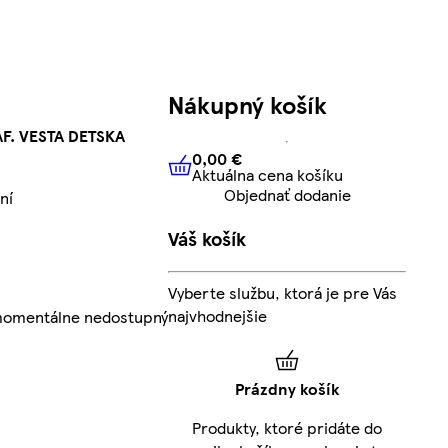
Nákupný košík
F. VESTA DETSKA
0,00 €
Aktuálna cena košíku
0,00 €
Aktuálna cena košíku
Objednať dodanie
ní
Váš košík
Vyberte službu, ktorá je pre Vás
najvhodnejšie
 momentálne nedostupný
Prázdny košík
Produkty, ktoré pridáte do