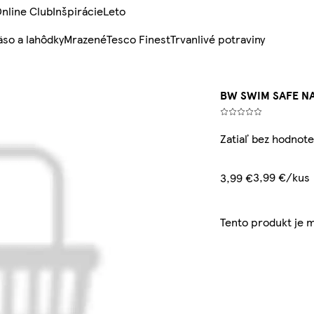
nline Club
Inšpirácie
Leto
so a lahôdky
Mrazené
Tesco Finest
Trvanlivé potraviny
BW SWIM SAFE NA
Zatiaľ bez hodnote
3,99 €/kus
3,99 €
Tento produkt je