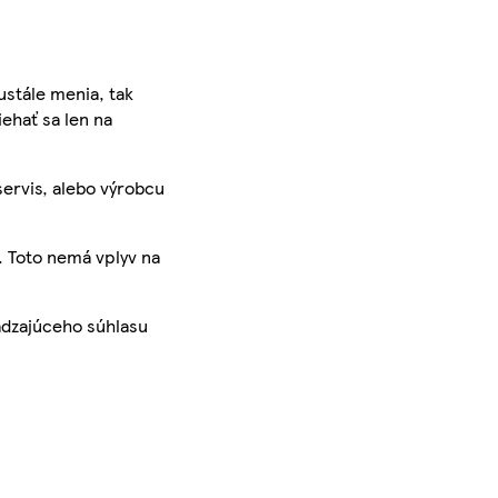
ustále menia, tak
iehať sa len na
servis, alebo výrobcu
. Toto nemá vplyv na
ádzajúceho súhlasu