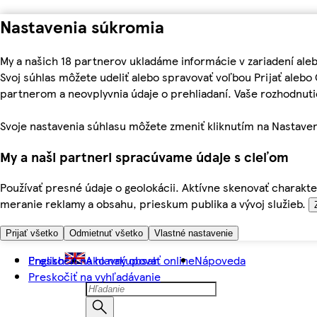
Nastavenia súkromia
My a našich 18 partnerov ukladáme informácie v zariadení ale
Svoj súhlas môžete udeliť alebo spravovať voľbou Prijať aleb
partnerom a neovplyvnia údaje o prehliadaní. Vaše rozhodnu
Svoje nastavenia súhlasu môžete zmeniť kliknutím na Nastaven
My a naši partneri spracúvame údaje s cieľom
Používať presné údaje o geolokácii. Aktívne skenovať charakter
meranie reklamy a obsahu, prieskum publika a vývoj služieb.
Prijať všetko
Odmietnuť všetko
Vlastné nastavenie
Preskočiť na hlavný obsah
English
Ako nakupovať online
Nápoveda
Preskočiť na vyhľadávanie