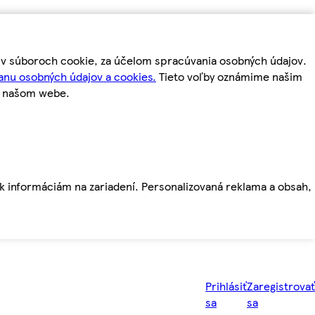
m v súboroch cookie, za účelom spracúvania osobných údajov.
anu osobných údajov a cookies.
Tieto voľby oznámime našim
a našom webe.
ť k informáciám na zariadení. Personalizovaná reklama a obsah,
Prihlásiť
Zaregistrovať
sa
sa