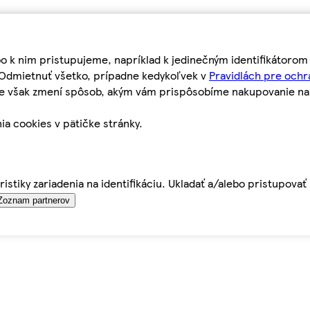
bo k nim pristupujeme, napríklad k jedinečným identifikátoro
o Odmietnuť všetko, prípadne kedykoľvek v
Pravidlách pre ochr
tie však zmení spôsob, akým vám prispôsobíme nakupovanie n
ia cookies v pätičke stránky.
istiky zariadenia na identifikáciu. Ukladať a/alebo pristupova
Zoznam partnerov