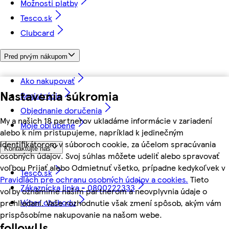
Možnosti platby
Tesco.sk
Clubcard
Pred prvým nákupom
Ako nakupovať
Nastavenia súkromia
Registrácia
Objednanie doručenia
My a našich 18 partnerov ukladáme informácie v zariadení
Moje obľúbené
alebo k nim pristupujeme, napríklad k jedinečným
identifikátorom v súboroch cookie, za účelom spracúvania
Kontaktujte nás
osobných údajov. Svoj súhlas môžete udeliť alebo spravovať
voľbou Prijať alebo Odmietnuť všetko, prípadne kedykoľvek v
Tesco.sk
Pravidlách pre ochranu osobných údajov a cookies.
Tieto
Zákaznícka linka - 0800222333
voľby oznámime našim partnerom a neovplyvnia údaje o
Výber obchodu
prehliadaní. Vaše rozhodnutie však zmení spôsob, akým vám
prispôsobíme nakupovanie na našom webe.
followUs