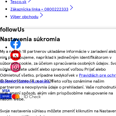
Tesco.sk
Zákaznícka linka - 0800222333
Výber obchodu
followUs
Nastavenia súkromia
My a našich 18 partnerov ukladáme informácie v zariadení aleb
nim pristupujeme, napríklad k jedinečným identifikátorom v
súboroch cookie, za účelom spracúvania osobných údajov. Sv
súhlas môžete udeliť alebo spravovať voľbou Prijať alebo
Odmietnuť všetko, prípadne kedykoľvek v
Pravidlách pre och
©
Tesco Stores SR, a.s. 2026
osobných údajov a cookies.
Tieto voľby oznámime našim
partnerom a neovplyvnia údaje o prehliadaní. Vaše rozhodnuti
však zmení spôsob, akým vám prispôsobíme nakupovanie na
našom webe.
Svoje nastavenia súhlasu môžete zmeniť kliknutím na Nastave