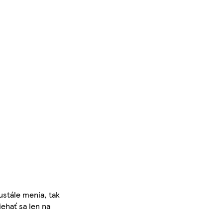
ustále menia, tak
iehať sa len na