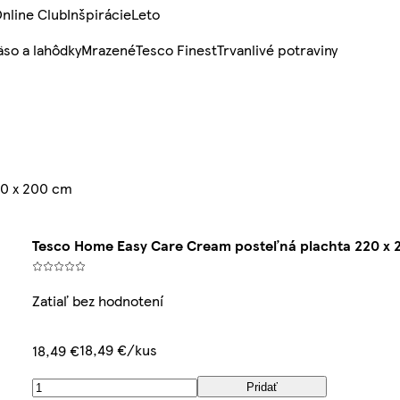
nline Club
Inšpirácie
Leto
so a lahôdky
Mrazené
Tesco Finest
Trvanlivé potraviny
20 x 200 cm
Tesco Home Easy Care Cream posteľná plachta 220 x 
Zatiaľ bez hodnotení
18,49 €/kus
18,49 €
Pridať