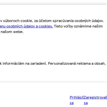
m v súboroch cookie, za účelom spracúvania osobných údajov.
anu osobných údajov a cookies.
Tieto voľby oznámime našim
a našom webe.
ť k informáciám na zariadení. Personalizovaná reklama a obsah,
Prihlásiť
Zaregistrovať
sa
sa