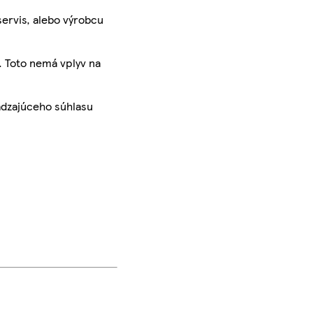
servis, alebo výrobcu
. Toto nemá vplyv na
ádzajúceho súhlasu