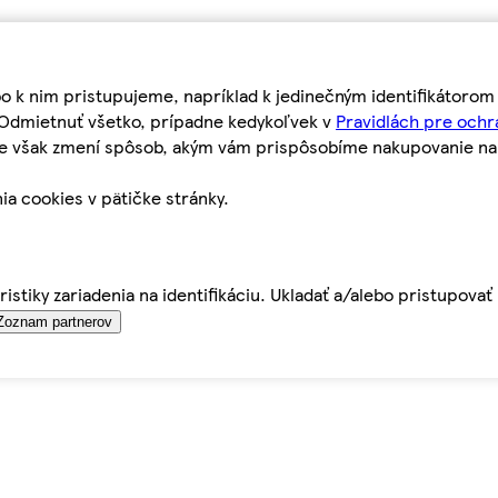
bo k nim pristupujeme, napríklad k jedinečným identifikátoro
o Odmietnuť všetko, prípadne kedykoľvek v
Pravidlách pre ochr
tie však zmení spôsob, akým vám prispôsobíme nakupovanie n
ia cookies v pätičke stránky.
istiky zariadenia na identifikáciu. Ukladať a/alebo pristupova
Zoznam partnerov