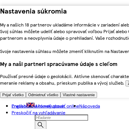
Nastavenia súkromia
My a našich 18 partnerov ukladáme informácie v zariadení ale
Svoj súhlas môžete udeliť alebo spravovať voľbou Prijať aleb
partnerom a neovplyvnia údaje o prehliadaní. Vaše rozhodnu
Svoje nastavenia súhlasu môžete zmeniť kliknutím na Nastaven
My a naši partneri spracúvame údaje s cieľom
Používať presné údaje o geolokácii. Aktívne skenovať charakter
meranie reklamy a obsahu, prieskum publika a vývoj služieb.
Prijať všetko
Odmietnuť všetko
Vlastné nastavenie
Preskočiť na hlavný obsah
English
Ako nakupovať online
Nápoveda
Preskočiť na vyhľadávanie