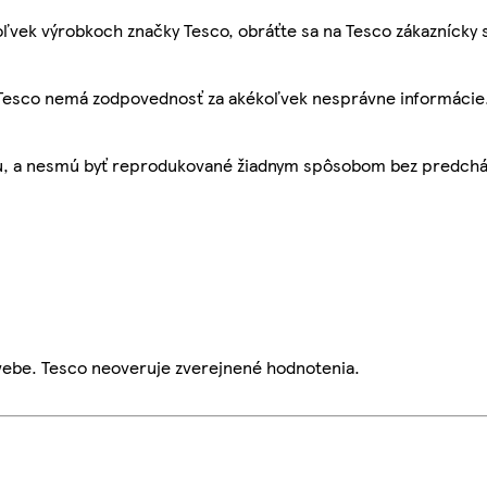
ľvek výrobkoch značky Tesco, obráťte sa na Tesco zákaznícky 
, Tesco nemá zodpovednosť za akékoľvek nesprávne informácie
bu, a nesmú byť reprodukované žiadnym spôsobom bez predch
webe. Tesco neoveruje zverejnené hodnotenia.