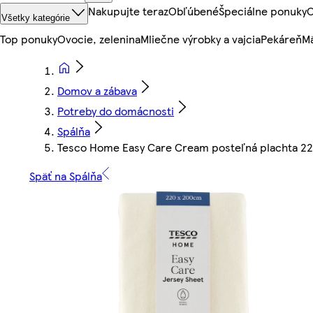
Nakupujte teraz
Obľúbené
Špeciálne ponuky
O
Všetky kategórie
Top ponuky
Ovocie, zelenina
Mliečne výrobky a vajcia
Pekáreň
Mä
Domov a zábava
Potreby do domácnosti
Spálňa
Tesco Home Easy Care Cream posteľná plachta 2
Späť na Spálňa