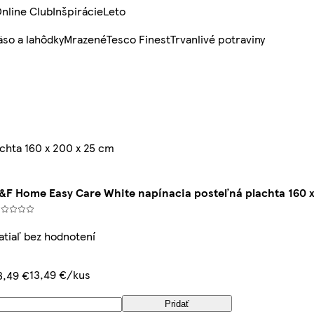
nline Club
Inšpirácie
Leto
so a lahôdky
Mrazené
Tesco Finest
Trvanlivé potraviny
chta 160 x 200 x 25 cm
&F Home Easy Care White napínacia posteľná plachta 160 x
atiaľ bez hodnotení
13,49 €/kus
3,49 €
Pridať