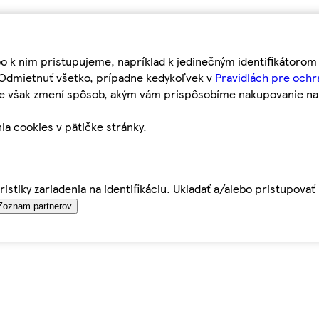
bo k nim pristupujeme, napríklad k jedinečným identifikátoro
o Odmietnuť všetko, prípadne kedykoľvek v
Pravidlách pre ochr
tie však zmení spôsob, akým vám prispôsobíme nakupovanie n
ia cookies v pätičke stránky.
istiky zariadenia na identifikáciu. Ukladať a/alebo pristupova
Zoznam partnerov