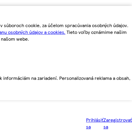
m v súboroch cookie, za účelom spracúvania osobných údajov.
anu osobných údajov a cookies.
Tieto voľby oznámime našim
a našom webe.
ť k informáciám na zariadení. Personalizovaná reklama a obsah,
Prihlásiť
Zaregistrovať
sa
sa