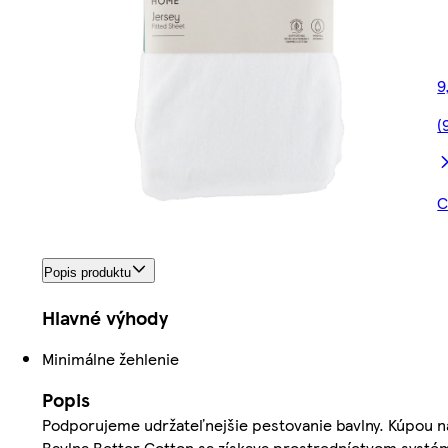
9
(
C
Popis produktu
Hlavné výhody
Minimálne žehlenie
Popis
Podporujeme udržateľnejšie pestovanie bavlny. Kúpou na
Bavlna Better Cotton sa získava prostredníctvom systém