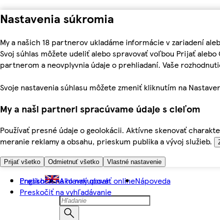
Nastavenia súkromia
My a našich 18 partnerov ukladáme informácie v zariadení ale
Svoj súhlas môžete udeliť alebo spravovať voľbou Prijať aleb
partnerom a neovplyvnia údaje o prehliadaní. Vaše rozhodnu
Svoje nastavenia súhlasu môžete zmeniť kliknutím na Nastaven
My a naši partneri spracúvame údaje s cieľom
Používať presné údaje o geolokácii. Aktívne skenovať charakter
meranie reklamy a obsahu, prieskum publika a vývoj služieb.
Prijať všetko
Odmietnuť všetko
Vlastné nastavenie
Preskočiť na hlavný obsah
English
Ako nakupovať online
Nápoveda
Preskočiť na vyhľadávanie