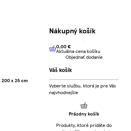
Nákupný košík
0,00 €
Aktuálna cena košíku
0,00 €
Aktuálna cena košíku
Objednať dodanie
Váš košík
 200 x 25 cm
Vyberte službu, ktorá je pre Vás
najvhodnejšie
Prázdny košík
Produkty, ktoré pridáte do