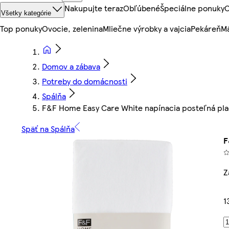
Nakupujte teraz
Obľúbené
Špeciálne ponuky
O
Všetky kategórie
Top ponuky
Ovocie, zelenina
Mliečne výrobky a vajcia
Pekáreň
Mä
Domov a zábava
Potreby do domácnosti
Spálňa
F&F Home Easy Care White napínacia posteľná pla
Späť na Spálňa
F
Z
1