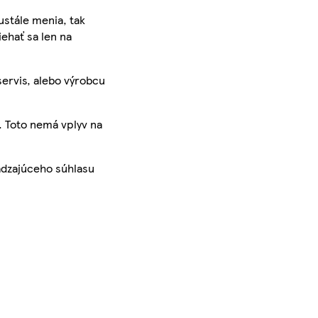
ustále menia, tak
iehať sa len na
servis, alebo výrobcu
. Toto nemá vplyv na
ádzajúceho súhlasu