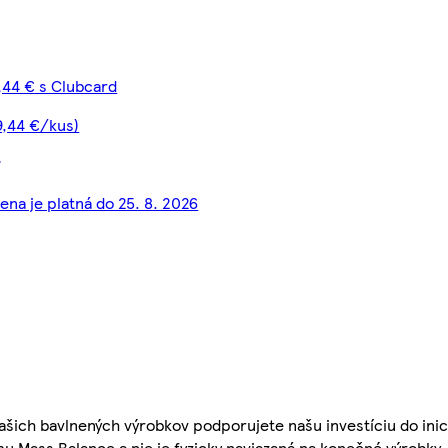
,44 € s Clubcard
9,44 €/kus)
ena je platná do 25. 8. 2026
šich bavlnených výrobkov podporujete našu investíciu do inici
u Mass Balance a nie je fyzicky naviazaná na konečné výrobky.