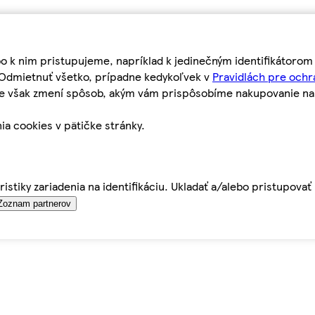
bo k nim pristupujeme, napríklad k jedinečným identifikátoro
o Odmietnuť všetko, prípadne kedykoľvek v
Pravidlách pre ochr
tie však zmení spôsob, akým vám prispôsobíme nakupovanie n
ia cookies v pätičke stránky.
istiky zariadenia na identifikáciu. Ukladať a/alebo pristupova
Zoznam partnerov