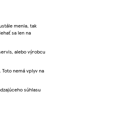
ustále menia, tak
iehať sa len na
servis, alebo výrobcu
. Toto nemá vplyv na
ádzajúceho súhlasu