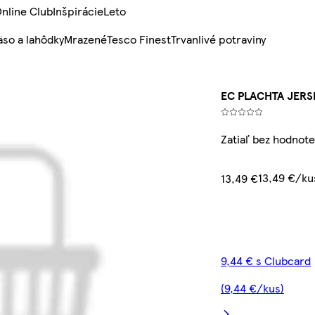
nline Club
Inšpirácie
Leto
so a lahôdky
Mrazené
Tesco Finest
Trvanlivé potraviny
EC PLACHTA JERS
Zatiaľ bez hodnote
13,49 €/ku
13,49 €
9,44 € s Clubcard
(9,44 €/kus)