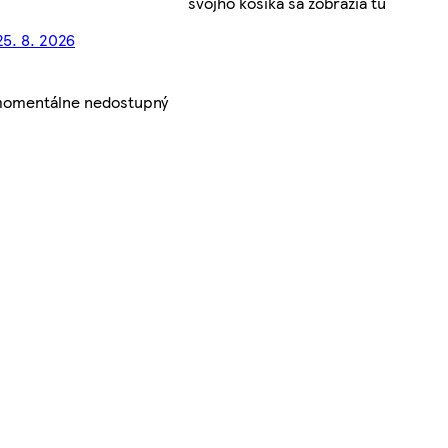
svojho košíka sa zobrazia tu
25. 8. 2026
 momentálne nedostupný