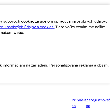
m v súboroch cookie, za účelom spracúvania osobných údajov.
anu osobných údajov a cookies.
Tieto voľby oznámime našim
a našom webe.
ť k informáciám na zariadení. Personalizovaná reklama a obsah,
Prihlásiť
Zaregistrovať
sa
sa