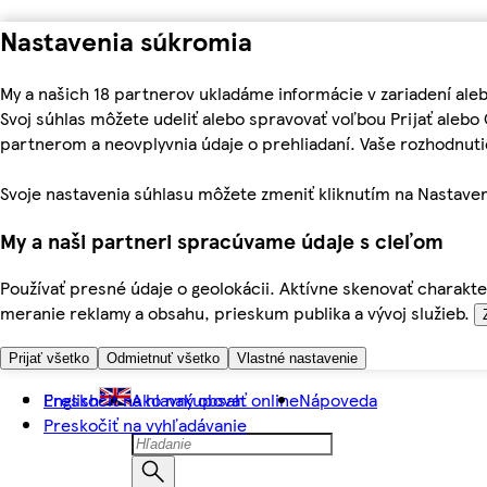
Nastavenia súkromia
My a našich 18 partnerov ukladáme informácie v zariadení ale
Svoj súhlas môžete udeliť alebo spravovať voľbou Prijať aleb
partnerom a neovplyvnia údaje o prehliadaní. Vaše rozhodnu
Svoje nastavenia súhlasu môžete zmeniť kliknutím na Nastaven
My a naši partneri spracúvame údaje s cieľom
Používať presné údaje o geolokácii. Aktívne skenovať charakter
meranie reklamy a obsahu, prieskum publika a vývoj služieb.
Prijať všetko
Odmietnuť všetko
Vlastné nastavenie
Preskočiť na hlavný obsah
English
Ako nakupovať online
Nápoveda
Preskočiť na vyhľadávanie