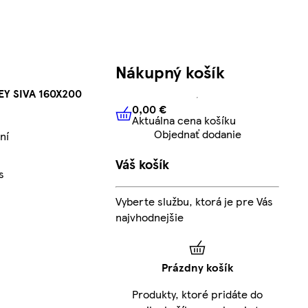
Nákupný košík
EY SIVA 160X200
0,00 €
Aktuálna cena košíku
0,00 €
Aktuálna cena košíku
Objednať dodanie
ní
Váš košík
s
Vyberte službu, ktorá je pre Vás
najvhodnejšie
Prázdny košík
Produkty, ktoré pridáte do