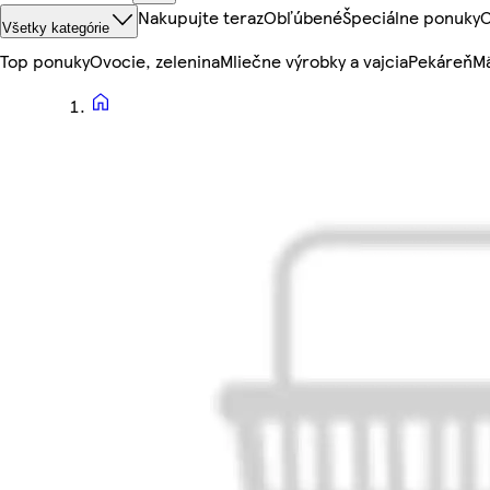
Nakupujte teraz
Obľúbené
Špeciálne ponuky
O
Všetky kategórie
Top ponuky
Ovocie, zelenina
Mliečne výrobky a vajcia
Pekáreň
Mä