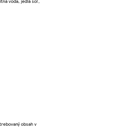
tná voda, jedlá soľ,
otrebovaný obsah v