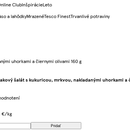
nline Club
Inšpirácie
Leto
so a lahôdky
Mrazené
Tesco Finest
Trvanlivé potraviny
anými uhorkami a čiernymi olivami 160 g
akový šalát s kukuricou, mrkvou, nakladanými uhorkami a č
 hodnotení
4 €/kg
Pridať