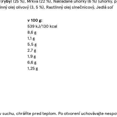
(
ryby
) (25 %), Mrkva (22 %), Nakladané uhorky (6 %) (uhorky, pi
inný olej olivový (3, 5 %), Rastlinný olej slnečnicový, Jedlá soľ
v 100 g:
539 kJ/130 kcal
8,6 g
1,1 g
5,5 g
2,7 g
1,9 g
6,6 g
1,25 g
te v suchu, chráňte pred teplom. Po otvorení uchovávajte nesp