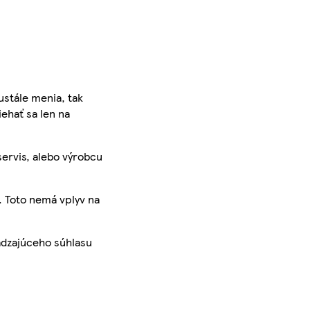
ustále menia, tak
iehať sa len na
servis, alebo výrobcu
. Toto nemá vplyv na
ádzajúceho súhlasu