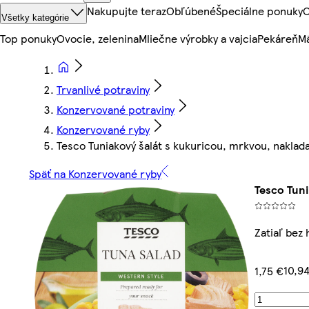
Nakupujte teraz
Obľúbené
Špeciálne ponuky
O
Všetky kategórie
Top ponuky
Ovocie, zelenina
Mliečne výrobky a vajcia
Pekáreň
Mä
Trvanlivé potraviny
Konzervované potraviny
Konzervované ryby
Tesco Tuniakový šalát s kukuricou, mrkvou, naklad
Späť na Konzervované ryby
Tesco Tuni
Zatiaľ bez
10,9
1,75 €