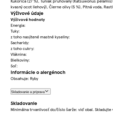
Kukorica (27 %), Tuniak pruhovaný (Katsuwonus pelamis) 
kvasný ocot liehový), Čierne olivy (5 %), Pitná voda, Rastl
Výživové údaje
Výživové hodnoty
Energia:
Tuky:
z toho nasýtené mastné kyseliny:
Sacharidy:
z toho cukry:
Vláknina:
Bielkoviny:
Soľ:
Informácie o alergénoch
Obsahuje: Ryby
Skladovanie a príprava
Skladovanie
Minimálna trvanlivosť do/číslo šarže: viď obal. Skladuj