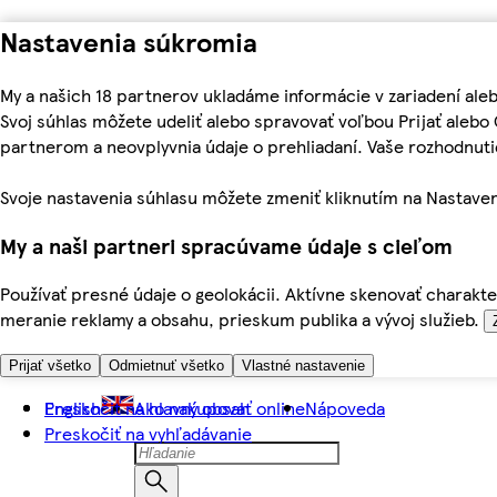
Nastavenia súkromia
My a našich 18 partnerov ukladáme informácie v zariadení ale
Svoj súhlas môžete udeliť alebo spravovať voľbou Prijať aleb
partnerom a neovplyvnia údaje o prehliadaní. Vaše rozhodnu
Svoje nastavenia súhlasu môžete zmeniť kliknutím na Nastaven
My a naši partneri spracúvame údaje s cieľom
Používať presné údaje o geolokácii. Aktívne skenovať charakter
meranie reklamy a obsahu, prieskum publika a vývoj služieb.
Prijať všetko
Odmietnuť všetko
Vlastné nastavenie
Preskočiť na hlavný obsah
English
Ako nakupovať online
Nápoveda
Preskočiť na vyhľadávanie