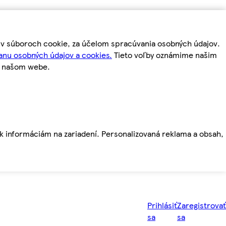
m v súboroch cookie, za účelom spracúvania osobných údajov.
anu osobných údajov a cookies.
Tieto voľby oznámime našim
a našom webe.
ť k informáciám na zariadení. Personalizovaná reklama a obsah,
Prihlásiť
Zaregistrovať
sa
sa