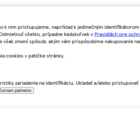
bo k nim pristupujeme, napríklad k jedinečným identifikátoro
o Odmietnuť všetko, prípadne kedykoľvek v
Pravidlách pre ochr
tie však zmení spôsob, akým vám prispôsobíme nakupovanie n
ia cookies v pätičke stránky.
istiky zariadenia na identifikáciu. Ukladať a/alebo pristupova
Zoznam partnerov