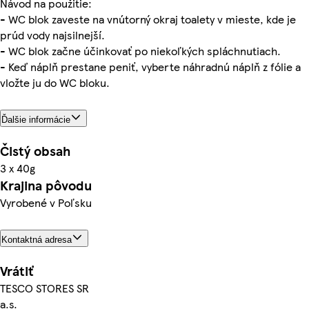
Návod na použitie:
- WC blok zaveste na vnútorný okraj toalety v mieste, kde je
prúd vody najsilnejší.
- WC blok začne účinkovať po niekoľkých spláchnutiach.
- Keď náplň prestane peniť, vyberte náhradnú náplň z fólie a
vložte ju do WC bloku.
Ďalšie informácie
Čistý obsah
3 x 40g
Krajina pôvodu
Vyrobené v Poľsku
Kontaktná adresa
Vrátiť
TESCO STORES SR
a.s.