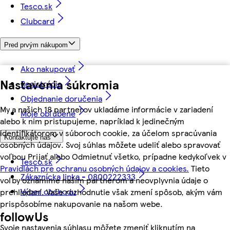
Tesco.sk
Clubcard
Pred prvým nákupom
Ako nakupovať
Nastavenia súkromia
Registrácia
Objednanie doručenia
My a našich 18 partnerov ukladáme informácie v zariadení
Moje obľúbené
alebo k nim pristupujeme, napríklad k jedinečným
identifikátorom v súboroch cookie, za účelom spracúvania
Kontaktujte nás
osobných údajov. Svoj súhlas môžete udeliť alebo spravovať
voľbou Prijať alebo Odmietnuť všetko, prípadne kedykoľvek v
Tesco.sk
Pravidlách pre ochranu osobných údajov a cookies.
Tieto
Zákaznícka linka - 0800222333
voľby oznámime našim partnerom a neovplyvnia údaje o
Výber obchodu
prehliadaní. Vaše rozhodnutie však zmení spôsob, akým vám
prispôsobíme nakupovanie na našom webe.
followUs
Svoje nastavenia súhlasu môžete zmeniť kliknutím na