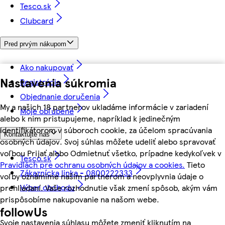
Tesco.sk
Clubcard
Pred prvým nákupom
Ako nakupovať
Nastavenia súkromia
Registrácia
Objednanie doručenia
My a našich 18 partnerov ukladáme informácie v zariadení
Moje obľúbené
alebo k nim pristupujeme, napríklad k jedinečným
identifikátorom v súboroch cookie, za účelom spracúvania
Kontaktujte nás
osobných údajov. Svoj súhlas môžete udeliť alebo spravovať
voľbou Prijať alebo Odmietnuť všetko, prípadne kedykoľvek v
Tesco.sk
Pravidlách pre ochranu osobných údajov a cookies.
Tieto
Zákaznícka linka - 0800222333
voľby oznámime našim partnerom a neovplyvnia údaje o
Výber obchodu
prehliadaní. Vaše rozhodnutie však zmení spôsob, akým vám
prispôsobíme nakupovanie na našom webe.
followUs
Svoje nastavenia súhlasu môžete zmeniť kliknutím na