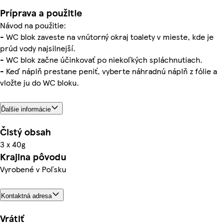
Príprava a použitie
Návod na použitie:
- WC blok zaveste na vnútorný okraj toalety v mieste, kde je
prúd vody najsilnejší.
- WC blok začne účinkovať po niekoľkých spláchnutiach.
- Keď náplň prestane peniť, vyberte náhradnú náplň z fólie a
vložte ju do WC bloku.
Ďalšie informácie
Čistý obsah
3 x 40g
Krajina pôvodu
Vyrobené v Poľsku
Kontaktná adresa
Vrátiť