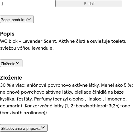
Pridať
Popis produktu
Popis
WC blok - Lavender Scent. Aktívne čistí a osviežuje toaletu
sviežou vôňou levandule.
Zloženie
Zloženie
30 % a viac: aniónové povrchovo aktívne látky, Menej ako 5 %:
neiónové povrchovo aktívne látky, bieliace činidlá na báze
kyslíka, fosfáty, Parfumy (benzyl alcohol, linalool, limonene,
coumarin), Konzervačné látky (1, 2-benzisothiazol-3(2h)-one
(benzisothiazolinone))
Skladovanie a príprava