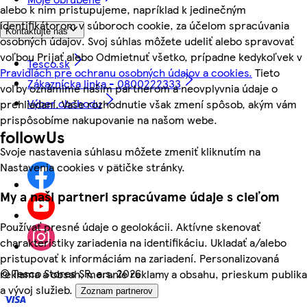
alebo k nim pristupujeme, napríklad k jedinečným
identifikátorom v súboroch cookie, za účelom spracúvania
Kontaktujte nás
osobných údajov. Svoj súhlas môžete udeliť alebo spravovať
voľbou Prijať alebo Odmietnuť všetko, prípadne kedykoľvek v
Tesco.sk
Pravidlách pre ochranu osobných údajov a cookies.
Tieto
Zákaznícka linka - 0800222333
voľby oznámime našim partnerom a neovplyvnia údaje o
Výber obchodu
prehliadaní. Vaše rozhodnutie však zmení spôsob, akým vám
prispôsobíme nakupovanie na našom webe.
followUs
Svoje nastavenia súhlasu môžete zmeniť kliknutím na
Nastavenia cookies v pätičke stránky.
My a naši partneri spracúvame údaje s cieľom
Používať presné údaje o geolokácii. Aktívne skenovať
charakteristiky zariadenia na identifikáciu. Ukladať a/alebo
pristupovať k informáciám na zariadení. Personalizovaná
©
Tesco Stores SR, a.s. 2026
reklama a obsah, meranie reklamy a obsahu, prieskum publika
a vývoj služieb.
Zoznam partnerov