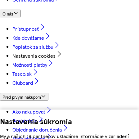
O nás
Prístupnosť
Kde dovážame
Poplatok za službu
Nastavenia cookies
Možnosti platby
Tesco.sk
Clubcard
Pred prvým nákupom
Ako nakupovať
Nastavenia súkromia
Registrácia
Objednanie doručenia
My a našich 18 partnerov ukladáme informácie v zariadení
Moje obľúbené