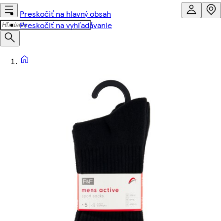
Preskočiť na hlavný obsah
Preskočiť na vyhľadávanie