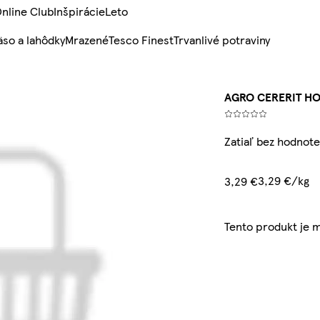
nline Club
Inšpirácie
Leto
so a lahôdky
Mrazené
Tesco Finest
Trvanlivé potraviny
AGRO CERERIT H
Zatiaľ bez hodnote
3,29 €/kg
3,29 €
Tento produkt je