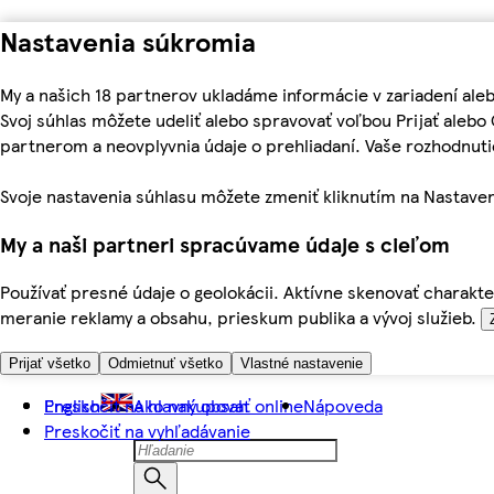
Nastavenia súkromia
My a našich 18 partnerov ukladáme informácie v zariadení ale
Svoj súhlas môžete udeliť alebo spravovať voľbou Prijať aleb
partnerom a neovplyvnia údaje o prehliadaní. Vaše rozhodnu
Svoje nastavenia súhlasu môžete zmeniť kliknutím na Nastaven
My a naši partneri spracúvame údaje s cieľom
Používať presné údaje o geolokácii. Aktívne skenovať charakter
meranie reklamy a obsahu, prieskum publika a vývoj služieb.
Prijať všetko
Odmietnuť všetko
Vlastné nastavenie
Preskočiť na hlavný obsah
English
Ako nakupovať online
Nápoveda
Preskočiť na vyhľadávanie