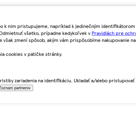
bo k nim pristupujeme, napríklad k jedinečným identifikátoro
o Odmietnuť všetko, prípadne kedykoľvek v
Pravidlách pre ochr
tie však zmení spôsob, akým vám prispôsobíme nakupovanie n
ia cookies v pätičke stránky.
istiky zariadenia na identifikáciu. Ukladať a/alebo pristupova
Zoznam partnerov