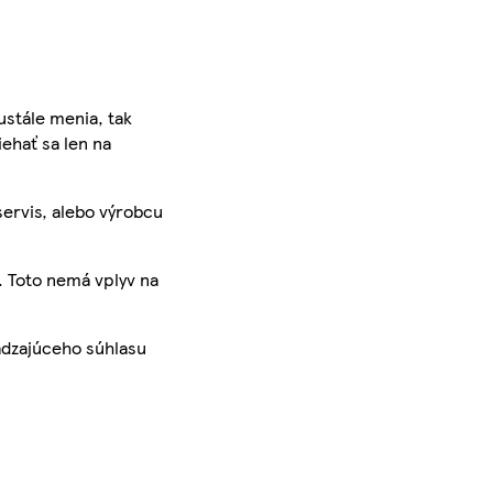
ustále menia, tak
iehať sa len na
servis, alebo výrobcu
. Toto nemá vplyv na
ádzajúceho súhlasu