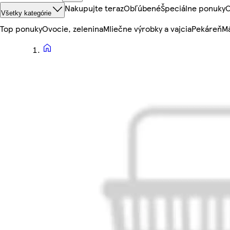
Nakupujte teraz
Obľúbené
Špeciálne ponuky
O
Všetky kategórie
Top ponuky
Ovocie, zelenina
Mliečne výrobky a vajcia
Pekáreň
Mä