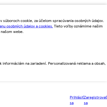
m v súboroch cookie, za účelom spracúvania osobných údajov.
anu osobných údajov a cookies.
Tieto voľby oznámime našim
a našom webe.
ť k informáciám na zariadení. Personalizovaná reklama a obsah,
Prihlásiť
Zaregistrovať
sa
sa