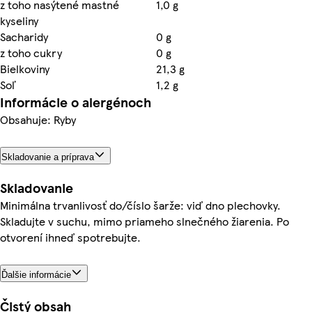
z toho nasýtené mastné
1,0 g
kyseliny
Sacharidy
0 g
z toho cukry
0 g
Bielkoviny
21,3 g
Soľ
1,2 g
Informácie o alergénoch
Obsahuje: Ryby
Skladovanie a príprava
Skladovanie
Minimálna trvanlivosť do/číslo šarže: viď dno plechovky.
Skladujte v suchu, mimo priameho slnečného žiarenia. Po
otvorení ihneď spotrebujte.
Ďalšie informácie
Čistý obsah