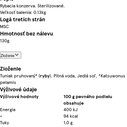
Rybacia konzerva. Sterilizované.
Veľkosť balenia: 0.13kg
Logá tretích strán
MSC
Hmotnosť bez nálevu
130g
Zloženie
Zloženie
Tuniak pruhovaný* (
ryby
), Pitná voda, Jedlá soľ, *Katsuwonus
pelamis
Výživové údaje
Výživové hodnoty
100 g pevného podielu
obsahuje
Energia
400 kJ
-
94 kcal
Tuky
1,0 g