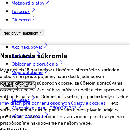
Možnosti platby
Tesco.sk
Clubcard
Pred prvým nákupom
Ako nakupovať
Nastavenia súkromia
Registrácia
Objednanie doručenia
My a našich 18 partnerov ukladáme informácie v zariadení
Moje obľúbené
alebo k nim pristupujeme, napríklad k jedinečným
identifikátorom v súboroch cookie, za účelom spracúvania
Kontaktujte nás
osobných údajov. Svoj súhlas môžete udeliť alebo spravovať
voľbou Prijať alebo Odmietnuť všetko, prípadne kedykoľvek v
Tesco.sk
Pravidlách pre ochranu osobných údajov a cookies.
Tieto
Zákaznícka linka - 0800222333
voľby oznámime našim partnerom a neovplyvnia údaje o
Výber obchodu
prehliadaní. Vaše rozhodnutie však zmení spôsob, akým vám
prispôsobíme nakupovanie na našom webe.
followUs