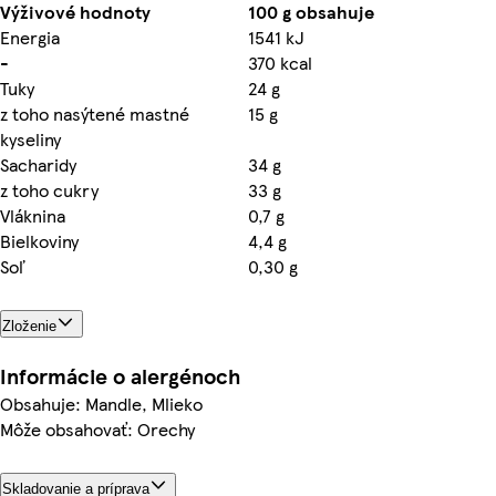
Výživové hodnoty
100 g obsahuje
Energia
1541 kJ
-
370 kcal
Tuky
24 g
z toho nasýtené mastné
15 g
kyseliny
Sacharidy
34 g
z toho cukry
33 g
Vláknina
0,7 g
Bielkoviny
4,4 g
Soľ
0,30 g
Zloženie
Informácie o alergénoch
Obsahuje: Mandle, Mlieko
Môže obsahovať: Orechy
Skladovanie a príprava