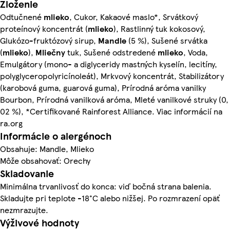
Zloženie
Odtučnené
mlieko
, Cukor, Kakaové maslo*, Srvátkový
proteínový koncentrát (
mlieko
), Rastlinný tuk kokosový,
Glukózo-fruktózový sirup,
Mandle
(5 %), Sušené srvátka
(
mlieko
),
Mliečny
tuk, Sušené odstredené
mlieko
, Voda,
Emulgátory (mono- a diglyceridy mastných kyselín, lecitíny,
polyglyceropolyricínoleát), Mrkvový koncentrát, Stabilizátory
(karobová guma, guarová guma), Prírodná aróma vanilky
Bourbon, Prírodná vanilková aróma, Mleté vanilkové struky (0,
02 %), *Certifikované Rainforest Alliance. Viac informácií na
ra.org
Informácie o alergénoch
Obsahuje: Mandle, Mlieko
Môže obsahovať: Orechy
Skladovanie
Minimálna trvanlivosť do konca: viď bočná strana balenia.
Skladujte pri teplote -18°C alebo nižšej. Po rozmrazení opäť
nezmrazujte.
Výživové hodnoty