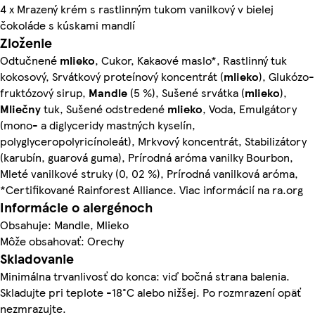
4 x Mrazený krém s rastlinným tukom vanilkový v bielej
čokoláde s kúskami mandlí
Zloženie
Odtučnené
mlieko
, Cukor, Kakaové maslo*, Rastlinný tuk
kokosový, Srvátkový proteínový koncentrát (
mlieko
), Glukózo-
fruktózový sirup,
Mandle
(5 %), Sušené srvátka (
mlieko
),
Mliečny
tuk, Sušené odstredené
mlieko
, Voda, Emulgátory
(mono- a diglyceridy mastných kyselín,
polyglyceropolyricínoleát), Mrkvový koncentrát, Stabilizátory
(karubín, guarová guma), Prírodná aróma vanilky Bourbon,
Mleté vanilkové struky (0, 02 %), Prírodná vanilková aróma,
*Certifikované Rainforest Alliance. Viac informácií na ra.org
Informácie o alergénoch
Obsahuje: Mandle, Mlieko
Môže obsahovať: Orechy
Skladovanie
Minimálna trvanlivosť do konca: viď bočná strana balenia.
Skladujte pri teplote -18°C alebo nižšej. Po rozmrazení opäť
nezmrazujte.