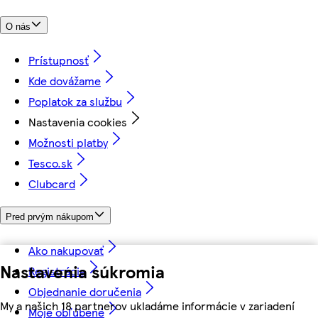
O nás
Prístupnosť
Kde dovážame
Poplatok za službu
Nastavenia cookies
Možnosti platby
Tesco.sk
Clubcard
Pred prvým nákupom
Ako nakupovať
Nastavenia súkromia
Registrácia
Objednanie doručenia
My a našich 18 partnerov ukladáme informácie v zariadení
Moje obľúbené