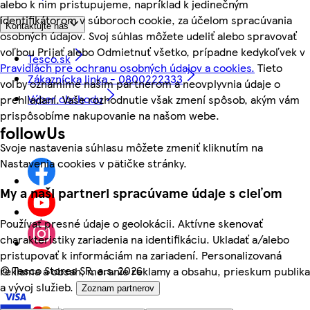
alebo k nim pristupujeme, napríklad k jedinečným
identifikátorom v súboroch cookie, za účelom spracúvania
Kontaktujte nás
osobných údajov. Svoj súhlas môžete udeliť alebo spravovať
voľbou Prijať alebo Odmietnuť všetko, prípadne kedykoľvek v
Tesco.sk
Pravidlách pre ochranu osobných údajov a cookies.
Tieto
Zákaznícka linka - 0800222333
voľby oznámime našim partnerom a neovplyvnia údaje o
Výber obchodu
prehliadaní. Vaše rozhodnutie však zmení spôsob, akým vám
prispôsobíme nakupovanie na našom webe.
followUs
Svoje nastavenia súhlasu môžete zmeniť kliknutím na
Nastavenia cookies v pätičke stránky.
My a naši partneri spracúvame údaje s cieľom
Používať presné údaje o geolokácii. Aktívne skenovať
charakteristiky zariadenia na identifikáciu. Ukladať a/alebo
pristupovať k informáciám na zariadení. Personalizovaná
©
Tesco Stores SR, a.s. 2026
reklama a obsah, meranie reklamy a obsahu, prieskum publika
a vývoj služieb.
Zoznam partnerov