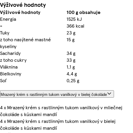
Výživové hodnoty
Výživové hodnoty
100 g obsahuje
Energia
1525 kJ
-
366 kcal
Tuky
23 g
z toho nasýtené mastné
15 g
kyseliny
Sacharidy
34 g
z toho cukry
33 g
Vláknina
1,1 g
Bielkoviny
4,4 g
Soľ
0,25 g
Mrazený krém s rastlinným tukom vanilkový v bielej čokoláde
4 x Mrazený krém s rastlinným tukom vanilkový v mliečnej
čokoláde s kúskami mandlí
4 x Mrazený krém s rastlinným tukom vanilkový v bielej
čokoláde s kúskami mandlí