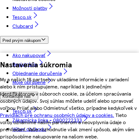
Možnosti platby
Tesco.sk
Clubcard
Pred prvým nákupom
Ako nakupovať
Nastavenia súkromia
Registrácia
Objednanie doručenia
My a našich 18 partnerov ukladáme informácie v zariadení
Moje obľúbené
alebo k nim pristupujeme, napríklad k jedinečným
identifikátorom v súboroch cookie, za účelom spracúvania
Kontaktujte nás
osobných údajov. Svoj súhlas môžete udeliť alebo spravovať
voľbou Prijať alebo Odmietnuť všetko, prípadne kedykoľvek v
Tesco.sk
Pravidlách pre ochranu osobných údajov a cookies.
Tieto
Zákaznícka linka - 0800222333
voľby oznámime našim partnerom a neovplyvnia údaje o
Výber obchodu
prehliadaní. Vaše rozhodnutie však zmení spôsob, akým vám
prispôsobíme nakupovanie na našom webe.