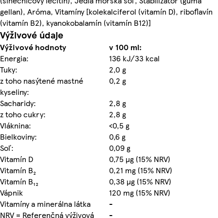
(slnečnicový lecitín), Jedlá morská soľ, Stabilizátor (guma
gellan), Aróma, Vitamíny [kolekalciferol (vitamín D), riboflavín
(vitamín B2), kyanokobalamín (vitamín B12)]
Výživové údaje
Výživové hodnoty
v 100 ml:
Energia:
136 kJ/33 kcal
Tuky:
2,0 g
z toho nasýtené mastné
0,2 g
kyseliny:
Sacharidy:
2,8 g
z toho cukry:
2,8 g
Vláknina:
<0,5 g
Bielkoviny:
0,6 g
Soľ:
0,09 g
Vitamín D
0,75 µg (15% NRV)
Vitamín B₂
0,21 mg (15% NRV)
Vitamín B₁₂
0,38 µg (15% NRV)
Vápnik
120 mg (15% NRV)
Vitamíny a minerálna látka
-
NRV = Referenčná výživová
-