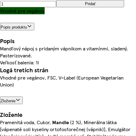
Pridať
Vhodné pre vegánov
Popis produktu
Popis
Mandľový nápoj s pridaným vápnikom a vitamínmi, sladený.
Pasterizované.
Veľkosť balenia: 1l
Logá tretích strán
Vhodné pre vegánov, FSC, V-Label (European Vegetarian
Union)
Zloženie
Zloženie
Pramenitá voda, Cukor,
Mandle
(2 %), Minerálna látka
[vápenaté soli kyseliny ortofosforečnej (vápnik)], Emulgátor