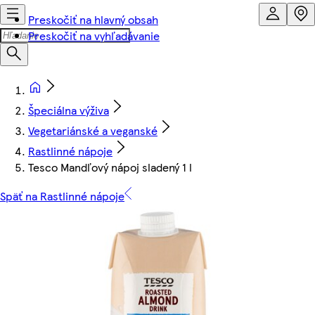
Preskočiť na hlavný obsah
Preskočiť na vyhľadávanie
Špeciálna výživa
Vegetariánské a veganské
Rastlinné nápoje
Tesco Mandľový nápoj sladený 1 l
Späť na Rastlinné nápoje