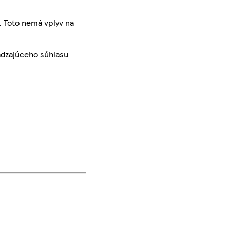
. Toto nemá vplyv na
ádzajúceho súhlasu