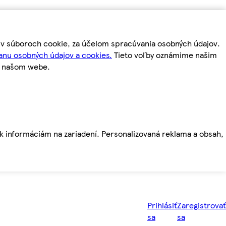
m v súboroch cookie, za účelom spracúvania osobných údajov.
anu osobných údajov a cookies.
Tieto voľby oznámime našim
a našom webe.
ť k informáciám na zariadení. Personalizovaná reklama a obsah,
Prihlásiť
Zaregistrovať
sa
sa