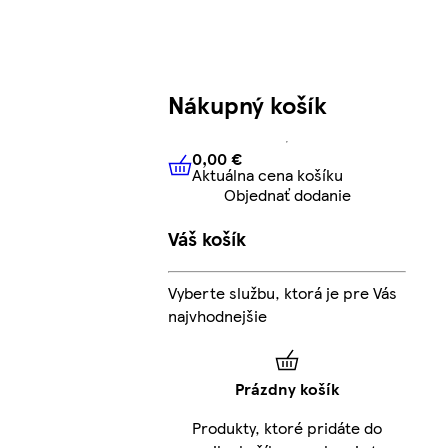
Nákupný košík
0,00 €
Aktuálna cena košíku
0,00 €
Aktuálna cena košíku
Objednať dodanie
Váš košík
Vyberte službu, ktorá je pre Vás
najvhodnejšie
Prázdny košík
Produkty, ktoré pridáte do