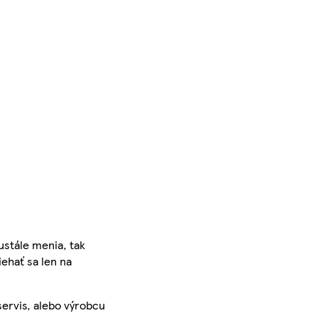
ustále menia, tak
iehať sa len na
servis, alebo výrobcu