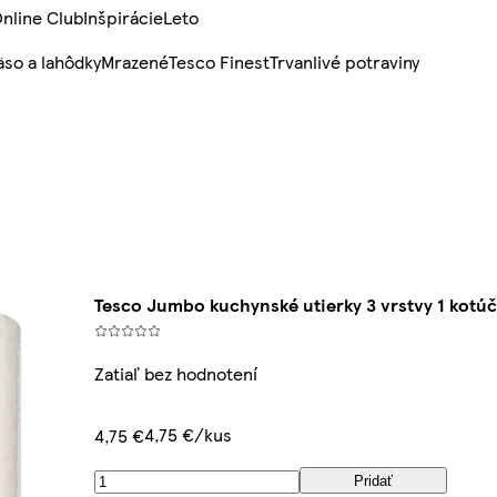
nline Club
Inšpirácie
Leto
so a lahôdky
Mrazené
Tesco Finest
Trvanlivé potraviny
Tesco Jumbo kuchynské utierky 3 vrstvy 1 kotúč
Zatiaľ bez hodnotení
4,75 €/kus
4,75 €
Pridať