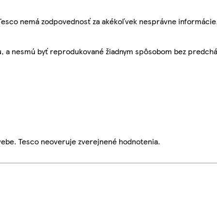
, Tesco nemá zodpovednosť za akékoľvek nesprávne informácie
bu, a nesmú byť reprodukované žiadnym spôsobom bez predch
webe. Tesco neoveruje zverejnené hodnotenia.