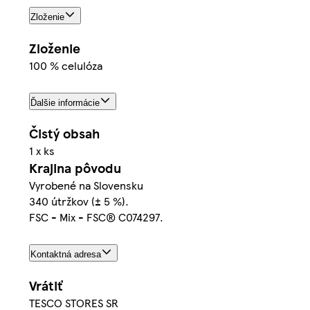
Zloženie
Zloženie
100 % celulóza
Ďalšie informácie
Čistý obsah
1 x ks
Krajina pôvodu
Vyrobené na Slovensku
340 útržkov (± 5 %).
FSC - Mix - FSC® C074297.
Kontaktná adresa
Vrátiť
TESCO STORES SR