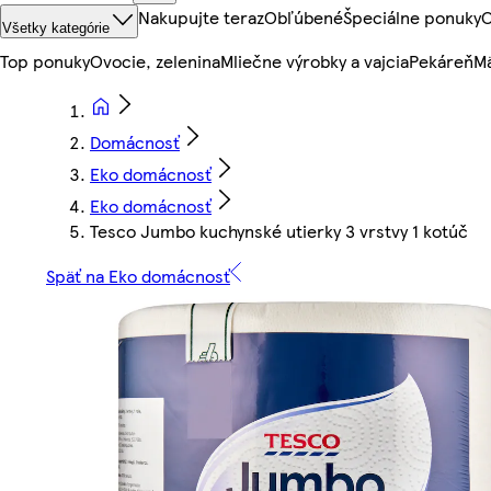
Nakupujte teraz
Obľúbené
Špeciálne ponuky
O
Všetky kategórie
Top ponuky
Ovocie, zelenina
Mliečne výrobky a vajcia
Pekáreň
Mä
Domácnosť
Eko domácnosť
Eko domácnosť
Tesco Jumbo kuchynské utierky 3 vrstvy 1 kotúč
Späť na Eko domácnosť