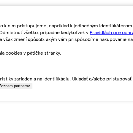
bo k nim pristupujeme, napríklad k jedinečným identifikátoro
o Odmietnuť všetko, prípadne kedykoľvek v
Pravidlách pre ochr
tie však zmení spôsob, akým vám prispôsobíme nakupovanie n
ia cookies v pätičke stránky.
istiky zariadenia na identifikáciu. Ukladať a/alebo pristupova
Zoznam partnerov