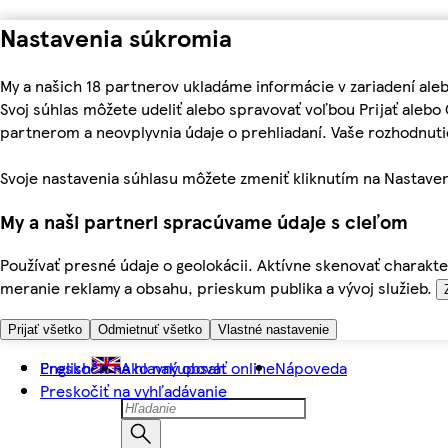
Nastavenia súkromia
My a našich 18 partnerov ukladáme informácie v zariadení ale
Svoj súhlas môžete udeliť alebo spravovať voľbou Prijať aleb
partnerom a neovplyvnia údaje o prehliadaní. Vaše rozhodnu
Svoje nastavenia súhlasu môžete zmeniť kliknutím na Nastaven
My a naši partneri spracúvame údaje s cieľom
Používať presné údaje o geolokácii. Aktívne skenovať charakter
meranie reklamy a obsahu, prieskum publika a vývoj služieb.
Prijať všetko
Odmietnuť všetko
Vlastné nastavenie
Preskočiť na hlavný obsah
English
Ako nakupovať online
Nápoveda
Preskočiť na vyhľadávanie