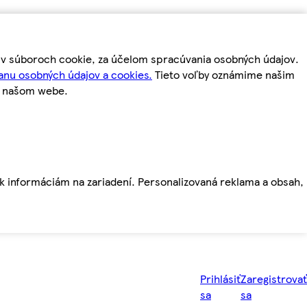
m v súboroch cookie, za účelom spracúvania osobných údajov.
anu osobných údajov a cookies.
Tieto voľby oznámime našim
a našom webe.
ť k informáciám na zariadení. Personalizovaná reklama a obsah,
Prihlásiť
Zaregistrovať
sa
sa