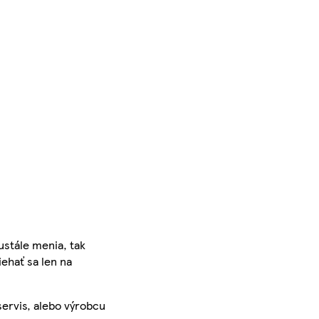
ustále menia, tak
iehať sa len na
servis, alebo výrobcu