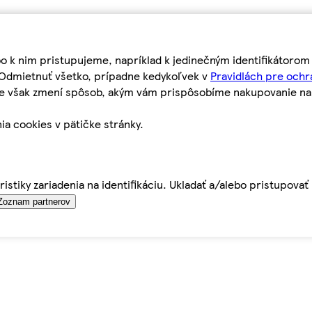
bo k nim pristupujeme, napríklad k jedinečným identifikátoro
o Odmietnuť všetko, prípadne kedykoľvek v
Pravidlách pre ochr
tie však zmení spôsob, akým vám prispôsobíme nakupovanie n
ia cookies v pätičke stránky.
istiky zariadenia na identifikáciu. Ukladať a/alebo pristupova
Zoznam partnerov