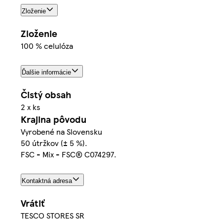
Zloženie
Zloženie
100 % celulóza
Ďalšie informácie
Čistý obsah
2 x ks
Krajina pôvodu
Vyrobené na Slovensku
50 útržkov (± 5 %).
FSC - Mix - FSC® C074297.
Kontaktná adresa
Vrátiť
TESCO STORES SR