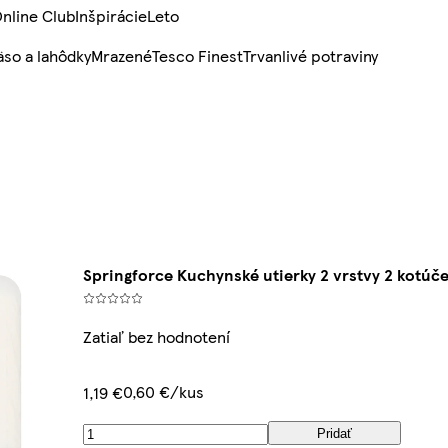
nline Club
Inšpirácie
Leto
so a lahôdky
Mrazené
Tesco Finest
Trvanlivé potraviny
Springforce Kuchynské utierky 2 vrstvy 2 kotúč
Zatiaľ bez hodnotení
0,60 €/kus
1,19 €
Pridať