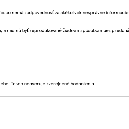
, Tesco nemá zodpovednosť za akékoľvek nesprávne informácie
bu, a nesmú byť reprodukované žiadnym spôsobom bez predch
webe. Tesco neoveruje zverejnené hodnotenia.