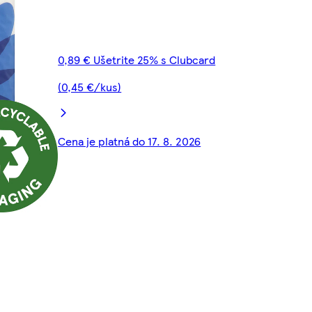
0,89 € Ušetrite 25% s Clubcard
(0,45 €/kus)
Cena je platná do 17. 8. 2026