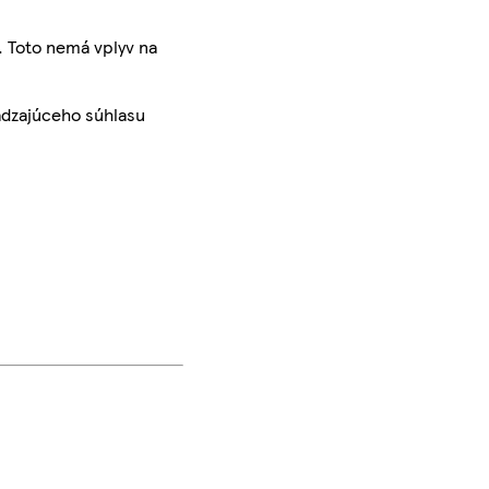
. Toto nemá vplyv na
ádzajúceho súhlasu