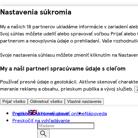
Nastavenia súkromia
My a našich 18 partnerov ukladáme informácie v zariadení ale
Svoj súhlas môžete udeliť alebo spravovať voľbou Prijať aleb
partnerom a neovplyvnia údaje o prehliadaní. Vaše rozhodnu
Svoje nastavenia súhlasu môžete zmeniť kliknutím na Nastaven
My a naši partneri spracúvame údaje s cieľom
Používať presné údaje o geolokácii. Aktívne skenovať charakter
meranie reklamy a obsahu, prieskum publika a vývoj služieb.
Prijať všetko
Odmietnuť všetko
Vlastné nastavenie
Preskočiť na hlavný obsah
English
Ako nakupovať online
Nápoveda
Preskočiť na vyhľadávanie