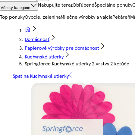
Nakupujte teraz
Obľúbené
Špeciálne ponuky
O
Všetky kategórie
Top ponuky
Ovocie, zelenina
Mliečne výrobky a vajcia
Pekáreň
Mä
Domácnosť
Papierové výrobky pre domácnosť
Kuchynské utierky
Springforce Kuchynské utierky 2 vrstvy 2 kotúče
Späť na Kuchynské utierky