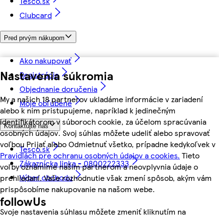
Tesco.sk
Clubcard
Pred prvým nákupom
Ako nakupovať
Nastavenia súkromia
Registrácia
Objednanie doručenia
My a našich 18 partnerov ukladáme informácie v zariadení
Moje obľúbené
alebo k nim pristupujeme, napríklad k jedinečným
identifikátorom v súboroch cookie, za účelom spracúvania
Kontaktujte nás
osobných údajov. Svoj súhlas môžete udeliť alebo spravovať
voľbou Prijať alebo Odmietnuť všetko, prípadne kedykoľvek v
Tesco.sk
Pravidlách pre ochranu osobných údajov a cookies.
Tieto
Zákaznícka linka - 0800222333
voľby oznámime našim partnerom a neovplyvnia údaje o
Výber obchodu
prehliadaní. Vaše rozhodnutie však zmení spôsob, akým vám
prispôsobíme nakupovanie na našom webe.
followUs
Svoje nastavenia súhlasu môžete zmeniť kliknutím na