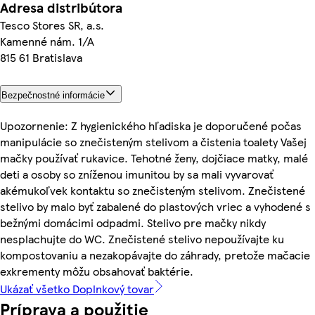
Adresa distribútora
Tesco Stores SR, a.s.
Kamenné nám. 1/A
815 61 Bratislava
Bezpečnostné informácie
Upozornenie: Z hygienického hľadiska je doporučené počas
manipulácie so znečisteným stelivom a čistenia toalety Vašej
mačky používať rukavice. Tehotné ženy, dojčiace matky, malé
deti a osoby so zníženou imunitou by sa mali vyvarovať
akémukoľvek kontaktu so znečisteným stelivom. Znečistené
stelivo by malo byť zabalené do plastových vriec a vyhodené s
bežnými domácimi odpadmi. Stelivo pre mačky nikdy
nesplachujte do WC. Znečistené stelivo nepoužívajte ku
kompostovaniu a nezakopávajte do záhrady, pretože mačacie
exkrementy môžu obsahovať baktérie.
Ukázať všetko Doplnkový tovar
Príprava a použitie