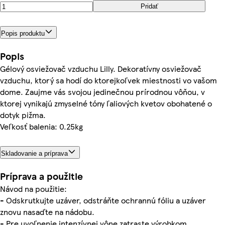
Pridať
Popis produktu
Popis
Gélový osviežovač vzduchu Lilly. Dekoratívny osviežovač
vzduchu, ktorý sa hodí do ktorejkoľvek miestnosti vo vašom
dome. Zaujme vás svojou jedinečnou prírodnou vôňou, v
ktorej vynikajú zmyselné tóny ľaliových kvetov obohatené o
dotyk pižma.
Veľkosť balenia: 0.25kg
Skladovanie a príprava
Príprava a použitie
Návod na použitie:
- Odskrutkujte uzáver, odstráňte ochrannú fóliu a uzáver
znovu nasaďte na nádobu.
- Pre uvoľnenie intenzívnej vône zatraste výrobkom.