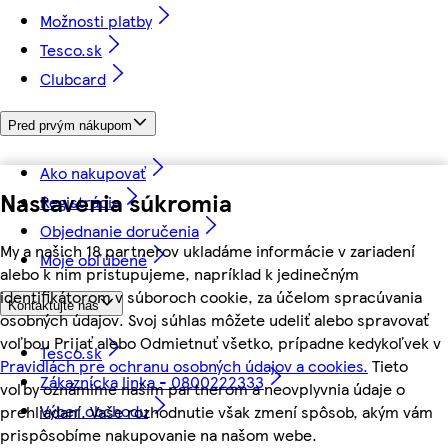
Možnosti platby
Tesco.sk
Clubcard
Pred prvým nákupom
Ako nakupovať
Nastavenia súkromia
Registrácia
Objednanie doručenia
My a našich 18 partnerov ukladáme informácie v zariadení
Moje obľúbené
alebo k nim pristupujeme, napríklad k jedinečným
identifikátorom v súboroch cookie, za účelom spracúvania
Kontaktujte nás
osobných údajov. Svoj súhlas môžete udeliť alebo spravovať
voľbou Prijať alebo Odmietnuť všetko, prípadne kedykoľvek v
Tesco.sk
Pravidlách pre ochranu osobných údajov a cookies.
Tieto
Zákaznícka linka - 0800222333
voľby oznámime našim partnerom a neovplyvnia údaje o
Výber obchodu
prehliadaní. Vaše rozhodnutie však zmení spôsob, akým vám
prispôsobíme nakupovanie na našom webe.