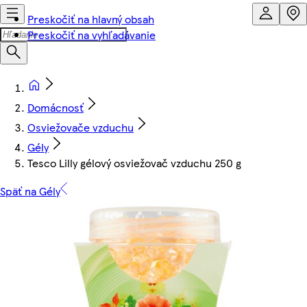
Preskočiť na hlavný obsah
Preskočiť na vyhľadávanie
Domácnosť
Osviežovače vzduchu
Gély
Tesco Lilly gélový osviežovač vzduchu 250 g
Späť na Gély