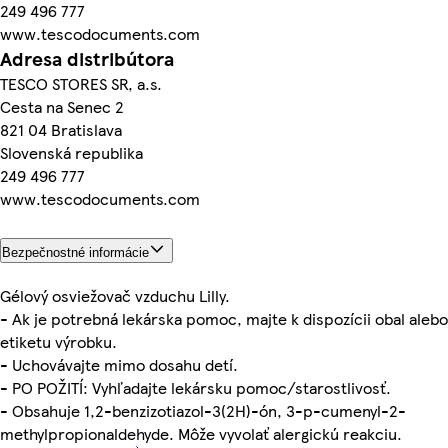
249 496 777
www.tescodocuments.com
Adresa distribútora
TESCO STORES SR, a.s.
Cesta na Senec 2
821 04 Bratislava
Slovenská republika
249 496 777
www.tescodocuments.com
Bezpečnostné informácie
Gélový osviežovač vzduchu Lilly.
- Ak je potrebná lekárska pomoc, majte k dispozícii obal alebo
etiketu výrobku.
- Uchovávajte mimo dosahu detí.
- PO POŽITÍ: Vyhľadajte lekársku pomoc/starostlivosť.
- Obsahuje 1,2-benzizotiazol-3(2H)-ón, 3-p-cumenyl-2-
methylpropionaldehyde. Môže vyvolať alergickú reakciu.