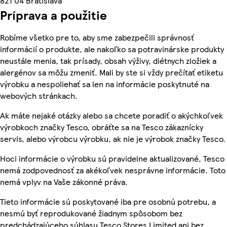
821 04 Bratislava
Príprava a použitie
Robíme všetko pre to, aby sme zabezpečili správnosť
informácií o produkte, ale nakoľko sa potravinárske produkty
neustále menia, tak prísady, obsah výživy, diétnych zložiek a
alergénov sa môžu zmeniť. Mali by ste si vždy prečítať etiketu
výrobku a nespoliehať sa len na informácie poskytnuté na
webových stránkach.
Ak máte nejaké otázky alebo sa chcete poradiť o akýchkoľvek
výrobkoch značky Tesco, obráťte sa na Tesco zákaznícky
servis, alebo výrobcu výrobku, ak nie je výrobok značky Tesco.
Hoci informácie o výrobku sú pravidelne aktualizované, Tesco
nemá zodpovednosť za akékoľvek nesprávne informácie. Toto
nemá vplyv na Vaše zákonné práva.
Tieto informácie sú poskytované iba pre osobnú potrebu, a
nesmú byť reprodukované žiadnym spôsobom bez
predchádzajúceho súhlasu Tesco Stores Limited ani bez