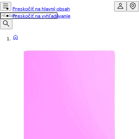
Preskočiť na hlavný obsah
Preskočiť na vyhľadávanie