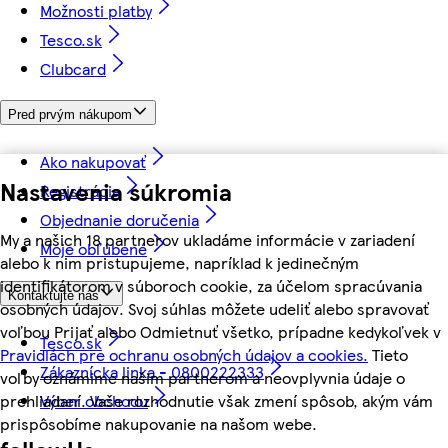
Možnosti platby
Tesco.sk
Clubcard
Pred prvým nákupom
Ako nakupovať
Nastavenia súkromia
Registrácia
Objednanie doručenia
My a našich 18 partnerov ukladáme informácie v zariadení
Moje obľúbené
alebo k nim pristupujeme, napríklad k jedinečným
identifikátorom v súboroch cookie, za účelom spracúvania
Kontaktujte nás
osobných údajov. Svoj súhlas môžete udeliť alebo spravovať
voľbou Prijať alebo Odmietnuť všetko, prípadne kedykoľvek v
Tesco.sk
Pravidlách pre ochranu osobných údajov a cookies.
Tieto
Zákaznícka linka - 0800222333
voľby oznámime našim partnerom a neovplyvnia údaje o
prehliadaní. Vaše rozhodnutie však zmení spôsob, akým vám
Výber obchodu
prispôsobíme nakupovanie na našom webe.