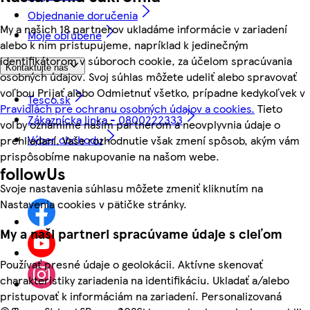
Objednanie doručenia
My a našich 18 partnerov ukladáme informácie v zariadení
Moje obľúbené
alebo k nim pristupujeme, napríklad k jedinečným
identifikátorom v súboroch cookie, za účelom spracúvania
Kontaktujte nás
osobných údajov. Svoj súhlas môžete udeliť alebo spravovať
voľbou Prijať alebo Odmietnuť všetko, prípadne kedykoľvek v
Tesco.sk
Pravidlách pre ochranu osobných údajov a cookies.
Tieto
Zákaznícka linka - 0800222333
voľby oznámime našim partnerom a neovplyvnia údaje o
Výber obchodu
prehliadaní. Vaše rozhodnutie však zmení spôsob, akým vám
prispôsobíme nakupovanie na našom webe.
followUs
Svoje nastavenia súhlasu môžete zmeniť kliknutím na
Nastavenia cookies v pätičke stránky.
My a naši partneri spracúvame údaje s cieľom
Používať presné údaje o geolokácii. Aktívne skenovať
charakteristiky zariadenia na identifikáciu. Ukladať a/alebo
pristupovať k informáciám na zariadení. Personalizovaná