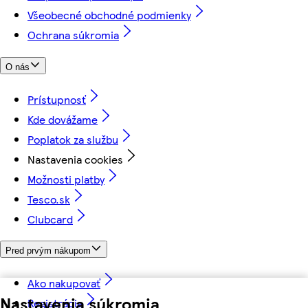
Všeobecné obchodné podmienky
Ochrana súkromia
O nás
Prístupnosť
Kde dovážame
Poplatok za službu
Nastavenia cookies
Možnosti platby
Tesco.sk
Clubcard
Pred prvým nákupom
Ako nakupovať
Nastavenia súkromia
Registrácia