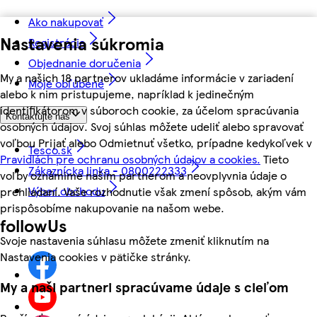
Ako nakupovať
Nastavenia súkromia
Registrácia
Objednanie doručenia
My a našich 18 partnerov ukladáme informácie v zariadení
Moje obľúbené
alebo k nim pristupujeme, napríklad k jedinečným
identifikátorom v súboroch cookie, za účelom spracúvania
Kontaktujte nás
osobných údajov. Svoj súhlas môžete udeliť alebo spravovať
voľbou Prijať alebo Odmietnuť všetko, prípadne kedykoľvek v
Tesco.sk
Pravidlách pre ochranu osobných údajov a cookies.
Tieto
Zákaznícka linka - 0800222333
voľby oznámime našim partnerom a neovplyvnia údaje o
Výber obchodu
prehliadaní. Vaše rozhodnutie však zmení spôsob, akým vám
prispôsobíme nakupovanie na našom webe.
followUs
Svoje nastavenia súhlasu môžete zmeniť kliknutím na
Nastavenia cookies v pätičke stránky.
My a naši partneri spracúvame údaje s cieľom