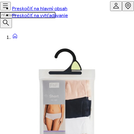
Preskočiť na hlavný obsah
Preskočiť na vyhľadávanie