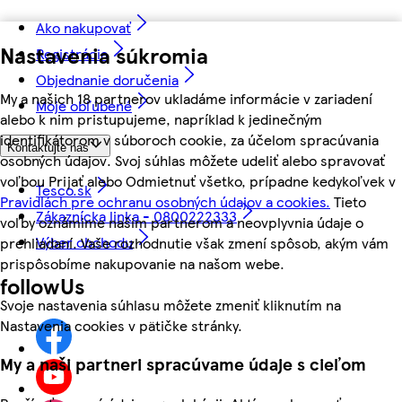
Ako nakupovať
Nastavenia súkromia
Registrácia
Objednanie doručenia
My a našich 18 partnerov ukladáme informácie v zariadení
Moje obľúbené
alebo k nim pristupujeme, napríklad k jedinečným
identifikátorom v súboroch cookie, za účelom spracúvania
Kontaktujte nás
osobných údajov. Svoj súhlas môžete udeliť alebo spravovať
voľbou Prijať alebo Odmietnuť všetko, prípadne kedykoľvek v
Tesco.sk
Pravidlách pre ochranu osobných údajov a cookies.
Tieto
Zákaznícka linka - 0800222333
voľby oznámime našim partnerom a neovplyvnia údaje o
Výber obchodu
prehliadaní. Vaše rozhodnutie však zmení spôsob, akým vám
prispôsobíme nakupovanie na našom webe.
followUs
Svoje nastavenia súhlasu môžete zmeniť kliknutím na
Nastavenia cookies v pätičke stránky.
My a naši partneri spracúvame údaje s cieľom