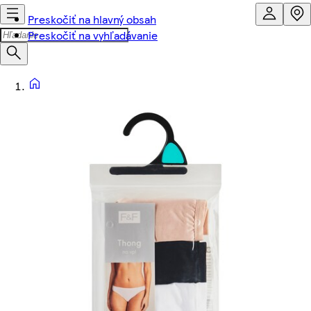
Preskočiť na hlavný obsah
Preskočiť na vyhľadávanie