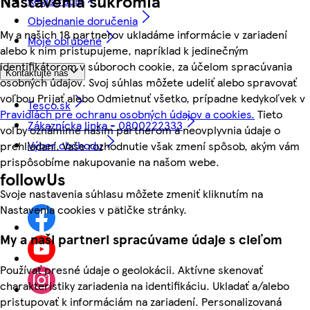
Nastavenia súkromia
Registrácia
Objednanie doručenia
My a našich 18 partnerov ukladáme informácie v zariadení
Moje obľúbené
alebo k nim pristupujeme, napríklad k jedinečným
identifikátorom v súboroch cookie, za účelom spracúvania
Kontaktujte nás
osobných údajov. Svoj súhlas môžete udeliť alebo spravovať
voľbou Prijať alebo Odmietnuť všetko, prípadne kedykoľvek v
Tesco.sk
Pravidlách pre ochranu osobných údajov a cookies.
Tieto
Zákaznícka linka - 0800222333
voľby oznámime našim partnerom a neovplyvnia údaje o
Výber obchodu
prehliadaní. Vaše rozhodnutie však zmení spôsob, akým vám
prispôsobíme nakupovanie na našom webe.
followUs
Svoje nastavenia súhlasu môžete zmeniť kliknutím na
Nastavenia cookies v pätičke stránky.
My a naši partneri spracúvame údaje s cieľom
Používať presné údaje o geolokácii. Aktívne skenovať
charakteristiky zariadenia na identifikáciu. Ukladať a/alebo
pristupovať k informáciám na zariadení. Personalizovaná