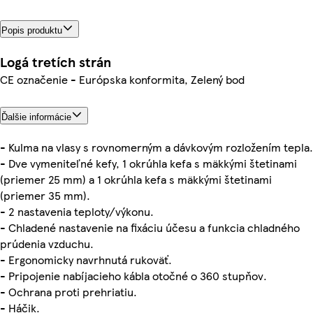
Popis produktu
Logá tretích strán
CE označenie - Európska konformita, Zelený bod
Ďalšie informácie
- Kulma na vlasy s rovnomerným a dávkovým rozložením tepla.
- Dve vymeniteľné kefy, 1 okrúhla kefa s mäkkými štetinami
(priemer 25 mm) a 1 okrúhla kefa s mäkkými štetinami
(priemer 35 mm).
- 2 nastavenia teploty/výkonu.
- Chladené nastavenie na fixáciu účesu a funkcia chladného
prúdenia vzduchu.
- Ergonomicky navrhnutá rukoväť.
- Pripojenie nabíjacieho kábla otočné o 360 stupňov.
- Ochrana proti prehriatiu.
- Háčik.