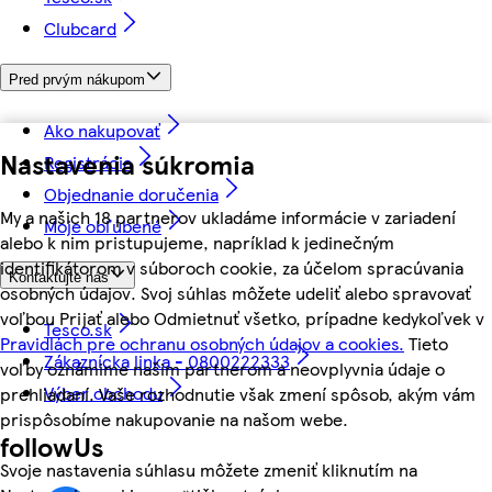
Clubcard
Pred prvým nákupom
Ako nakupovať
Nastavenia súkromia
Registrácia
Objednanie doručenia
My a našich 18 partnerov ukladáme informácie v zariadení
Moje obľúbené
alebo k nim pristupujeme, napríklad k jedinečným
identifikátorom v súboroch cookie, za účelom spracúvania
Kontaktujte nás
osobných údajov. Svoj súhlas môžete udeliť alebo spravovať
voľbou Prijať alebo Odmietnuť všetko, prípadne kedykoľvek v
Tesco.sk
Pravidlách pre ochranu osobných údajov a cookies.
Tieto
Zákaznícka linka - 0800222333
voľby oznámime našim partnerom a neovplyvnia údaje o
Výber obchodu
prehliadaní. Vaše rozhodnutie však zmení spôsob, akým vám
prispôsobíme nakupovanie na našom webe.
followUs
Svoje nastavenia súhlasu môžete zmeniť kliknutím na