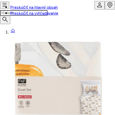
Preskočiť na hlavný obsah
Preskočiť na vyhľadávanie