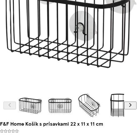
F&F Home Košík s prísavkami 22 x 11 x 11 cm