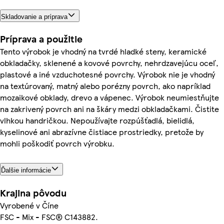
Skladovanie a príprava
Príprava a použitie
Tento výrobok je vhodný na tvrdé hladké steny, keramické
obkladačky, sklenené a kovové povrchy, nehrdzavejúcu oceľ,
plastové a iné vzduchotesné povrchy. Výrobok nie je vhodný
na textúrovaný, matný alebo porézny povrch, ako napríklad
mozaikové obklady, drevo a vápenec. Výrobok neumiestňujte
na zakrivený povrch ani na škáry medzi obkladačkami. Čistite
vlhkou handričkou. Nepoužívajte rozpúšťadlá, bielidlá,
kyselinové ani abrazívne čistiace prostriedky, pretože by
mohli poškodiť povrch výrobku.
Ďalšie informácie
Krajina pôvodu
Vyrobené v Číne
FSC - Mix - FSC® C143882.