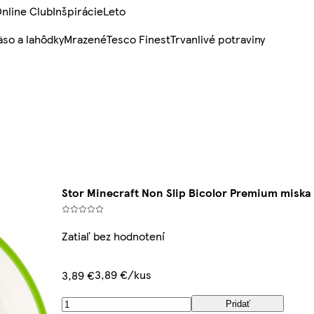
nline Club
Inšpirácie
Leto
so a lahôdky
Mrazené
Tesco Finest
Trvanlivé potraviny
Stor Minecraft Non Slip Bicolor Premium miska
Zatiaľ bez hodnotení
3,89 €/kus
3,89 €
Pridať