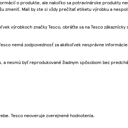
ormácií o produkte, ale nakoľko sa potravinárske produkty ne
žu zmeniť. Mali by ste si vždy prečítať etiketu výrobku a nespol
ľvek výrobkoch značky Tesco, obráťte sa na Tesco zákaznícky 
, Tesco nemá zodpovednosť za akékoľvek nesprávne informácie
bu, a nesmú byť reprodukované žiadnym spôsobom bez predch
webe. Tesco neoveruje zverejnené hodnotenia.