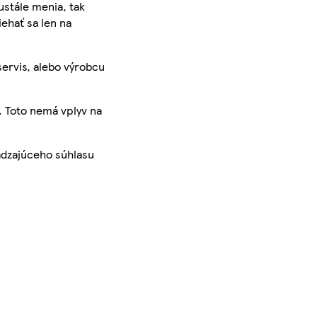
ustále menia, tak
iehať sa len na
servis, alebo výrobcu
. Toto nemá vplyv na
ádzajúceho súhlasu