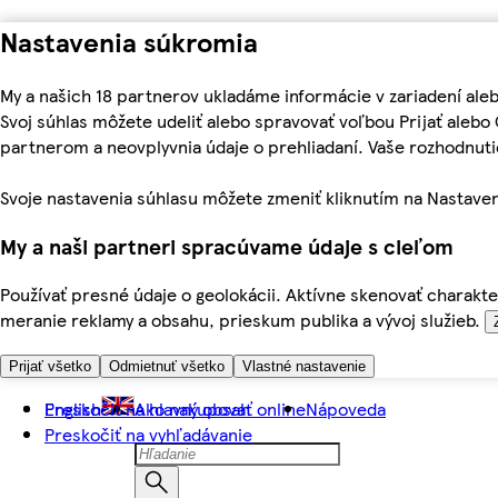
Nastavenia súkromia
My a našich 18 partnerov ukladáme informácie v zariadení ale
Svoj súhlas môžete udeliť alebo spravovať voľbou Prijať aleb
partnerom a neovplyvnia údaje o prehliadaní. Vaše rozhodnu
Svoje nastavenia súhlasu môžete zmeniť kliknutím na Nastaven
My a naši partneri spracúvame údaje s cieľom
Používať presné údaje o geolokácii. Aktívne skenovať charakter
meranie reklamy a obsahu, prieskum publika a vývoj služieb.
Prijať všetko
Odmietnuť všetko
Vlastné nastavenie
Preskočiť na hlavný obsah
English
Ako nakupovať online
Nápoveda
Preskočiť na vyhľadávanie