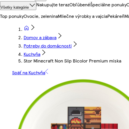
Nakupujte teraz
Obľúbené
Špeciálne ponuky
O
Všetky kategórie
Top ponuky
Ovocie, zelenina
Mliečne výrobky a vajcia
Pekáreň
Mä
Domov a zábava
Potreby do domácnosti
Kuchyňa
Stor Minecraft Non Slip Bicolor Premium miska
Späť na Kuchyňa