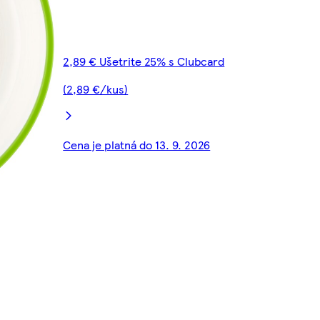
2,89 € Ušetrite 25% s Clubcard
(2,89 €/kus)
Cena je platná do 13. 9. 2026