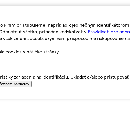
bo k nim pristupujeme, napríklad k jedinečným identifikátoro
o Odmietnuť všetko, prípadne kedykoľvek v
Pravidlách pre ochr
tie však zmení spôsob, akým vám prispôsobíme nakupovanie n
ia cookies v pätičke stránky.
istiky zariadenia na identifikáciu. Ukladať a/alebo pristupova
Zoznam partnerov