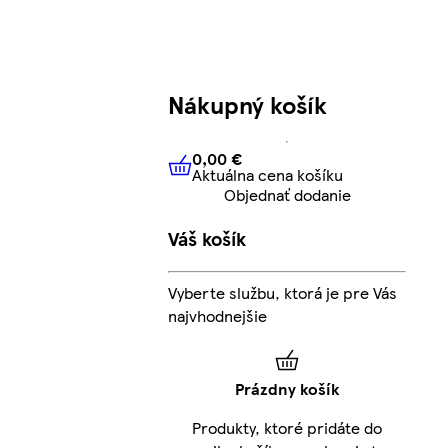
Nákupný košík
0,00 €
Aktuálna cena košíku
0,00 €
Aktuálna cena košíku
Objednať dodanie
Váš košík
Vyberte službu, ktorá je pre Vás
najvhodnejšie
Prázdny košík
Produkty, ktoré pridáte do