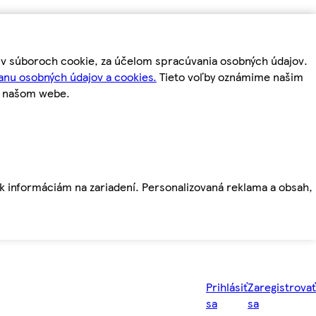
m v súboroch cookie, za účelom spracúvania osobných údajov.
anu osobných údajov a cookies.
Tieto voľby oznámime našim
a našom webe.
ť k informáciám na zariadení. Personalizovaná reklama a obsah,
Prihlásiť
Zaregistrovať
sa
sa