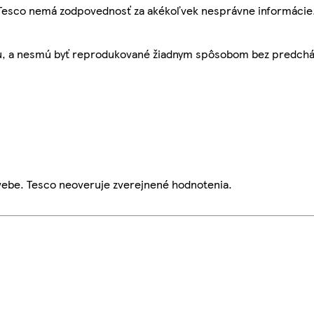
, Tesco nemá zodpovednosť za akékoľvek nesprávne informácie
bu, a nesmú byť reprodukované žiadnym spôsobom bez predch
webe. Tesco neoveruje zverejnené hodnotenia.