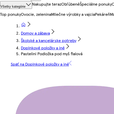
Nakupujte teraz
Obľúbené
Špeciálne ponuky
O
Všetky kategórie
Top ponuky
Ovocie, zelenina
Mliečne výrobky a vajcia
Pekáreň
Mä
Domov a zábava
Školské a kancelárske potreby
Doplnkové položky a iné
Pastelini Podložka pod myš fialová
Späť na Doplnkové položky a iné