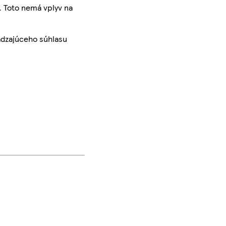
. Toto nemá vplyv na
ádzajúceho súhlasu