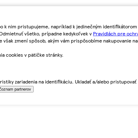
bo k nim pristupujeme, napríklad k jedinečným identifikátoro
o Odmietnuť všetko, prípadne kedykoľvek v
Pravidlách pre ochr
tie však zmení spôsob, akým vám prispôsobíme nakupovanie n
ia cookies v pätičke stránky.
istiky zariadenia na identifikáciu. Ukladať a/alebo pristupova
Zoznam partnerov