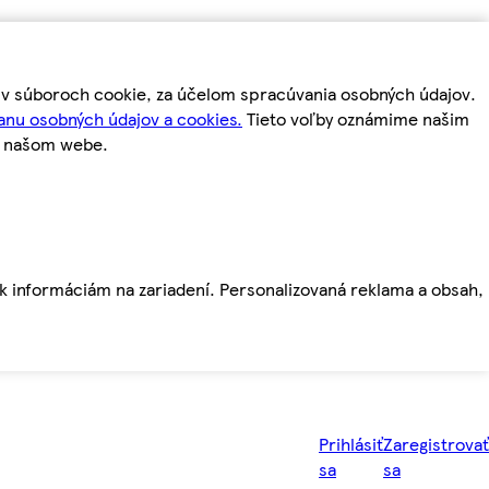
m v súboroch cookie, za účelom spracúvania osobných údajov.
anu osobných údajov a cookies.
Tieto voľby oznámime našim
a našom webe.
ť k informáciám na zariadení. Personalizovaná reklama a obsah,
Prihlásiť
Zaregistrovať
sa
sa