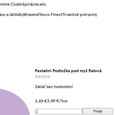
nline Club
Inšpirácie
Leto
so a lahôdky
Mrazené
Tesco Finest
Trvanlivé potraviny
Pastelini Podložka pod myš fialová
Zatiaľ bez hodnotení
3,49 €/kus
3,49 €
Pridať