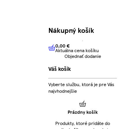
Nákupný košík
0,00 €
Aktuálna cena košíku
0,00 €
Aktuálna cena košíku
Objednať dodanie
Váš košík
Vyberte službu, ktorá je pre Vás
najvhodnejšie
Prázdny košík
Produkty, ktoré pridáte do