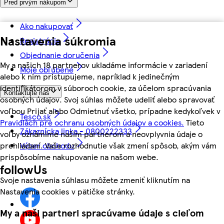
Pred prvým nákupom
Ako nakupovať
Nastavenia súkromia
Registrácia
Objednanie doručenia
My a našich 18 partnerov ukladáme informácie v zariadení
Moje obľúbené
alebo k nim pristupujeme, napríklad k jedinečným
identifikátorom v súboroch cookie, za účelom spracúvania
Kontaktujte nás
osobných údajov. Svoj súhlas môžete udeliť alebo spravovať
voľbou Prijať alebo Odmietnuť všetko, prípadne kedykoľvek v
Tesco.sk
Pravidlách pre ochranu osobných údajov a cookies.
Tieto
Zákaznícka linka - 0800222333
voľby oznámime našim partnerom a neovplyvnia údaje o
Výber obchodu
prehliadaní. Vaše rozhodnutie však zmení spôsob, akým vám
prispôsobíme nakupovanie na našom webe.
followUs
Svoje nastavenia súhlasu môžete zmeniť kliknutím na
Nastavenia cookies v pätičke stránky.
My a naši partneri spracúvame údaje s cieľom