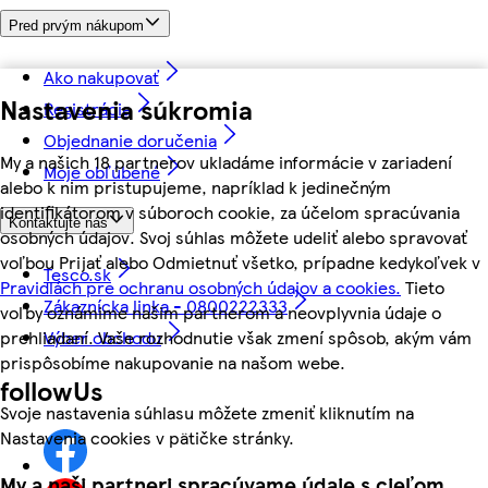
Pred prvým nákupom
Ako nakupovať
Nastavenia súkromia
Registrácia
Objednanie doručenia
My a našich 18 partnerov ukladáme informácie v zariadení
Moje obľúbené
alebo k nim pristupujeme, napríklad k jedinečným
identifikátorom v súboroch cookie, za účelom spracúvania
Kontaktujte nás
osobných údajov. Svoj súhlas môžete udeliť alebo spravovať
voľbou Prijať alebo Odmietnuť všetko, prípadne kedykoľvek v
Tesco.sk
Pravidlách pre ochranu osobných údajov a cookies.
Tieto
Zákaznícka linka - 0800222333
voľby oznámime našim partnerom a neovplyvnia údaje o
prehliadaní. Vaše rozhodnutie však zmení spôsob, akým vám
Výber obchodu
prispôsobíme nakupovanie na našom webe.
followUs
Svoje nastavenia súhlasu môžete zmeniť kliknutím na
Nastavenia cookies v pätičke stránky.
My a naši partneri spracúvame údaje s cieľom