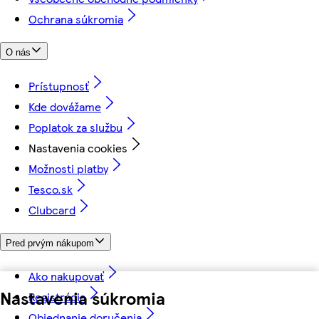
Ochrana súkromia
O nás
Prístupnosť
Kde dovážame
Poplatok za službu
Nastavenia cookies
Možnosti platby
Tesco.sk
Clubcard
Pred prvým nákupom
Ako nakupovať
Nastavenia súkromia
Registrácia
Objednanie doručenia