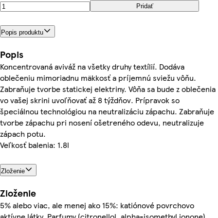
Pridať
Popis produktu
Popis
Koncentrovaná aviváž na všetky druhy textílií. Dodáva
oblečeniu mimoriadnu mäkkosť a príjemnú sviežu vôňu.
Zabraňuje tvorbe statickej elektriny. Vôňa sa bude z oblečenia
vo vašej skrini uvoľňovať až 8 týždňov. Prípravok so
špeciálnou technológiou na neutralizáciu zápachu. Zabraňuje
tvorbe zápachu pri nosení ošetreného odevu, neutralizuje
zápach potu.
Veľkosť balenia: 1.8l
Zloženie
Zloženie
5% alebo viac, ale menej ako 15%: katiónové povrchovo
aktívne látky, Parfumy (citronellol, alpha-isomethyl ionone),