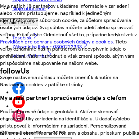
My a našich 18 partnerov ukladáme informácie v zariadení
Moje obľúbené
alebo k nim pristupujeme, napríklad k jedinečným
identifikátorom v súboroch cookie, za účelom spracúvania
Kontaktujte nás
osobných údajov. Svoj súhlas môžete udeliť alebo spravovať
voľbou Prijať alebo Odmietnuť všetko, prípadne kedykoľvek v
Tesco.sk
Pravidlách pre ochranu osobných údajov a cookies.
Tieto
Zákaznícka linka - 0800222333
voľby oznámime našim partnerom a neovplyvnia údaje o
Výber obchodu
prehliadaní. Vaše rozhodnutie však zmení spôsob, akým vám
prispôsobíme nakupovanie na našom webe.
followUs
Svoje nastavenia súhlasu môžete zmeniť kliknutím na
Nastavenia cookies v pätičke stránky.
My a naši partneri spracúvame údaje s cieľom
Používať presné údaje o geolokácii. Aktívne skenovať
charakteristiky zariadenia na identifikáciu. Ukladať a/alebo
pristupovať k informáciám na zariadení. Personalizovaná
©
Tesco Stores SR, a.s. 2026
reklama a obsah, meranie reklamy a obsahu, prieskum publika