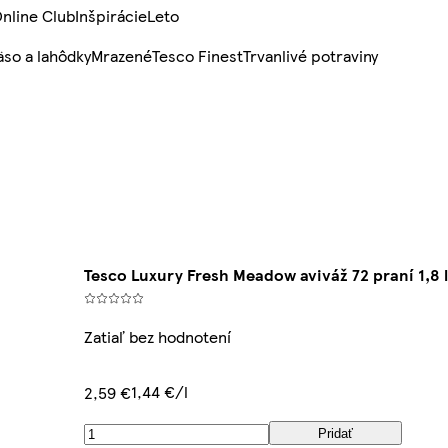
nline Club
Inšpirácie
Leto
so a lahôdky
Mrazené
Tesco Finest
Trvanlivé potraviny
Tesco Luxury Fresh Meadow aviváž 72 praní 1,8 
Zatiaľ bez hodnotení
1,44 €/l
2,59 €
Pridať