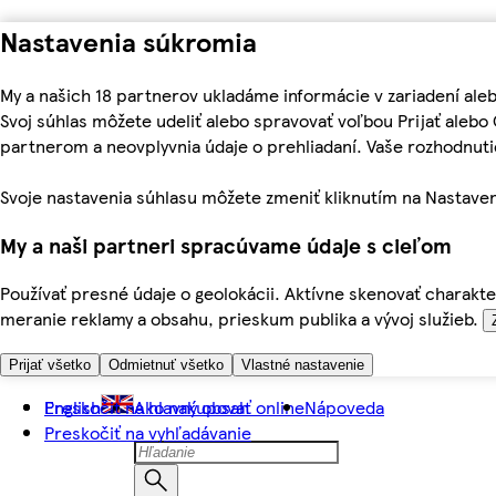
Nastavenia súkromia
My a našich 18 partnerov ukladáme informácie v zariadení ale
Svoj súhlas môžete udeliť alebo spravovať voľbou Prijať aleb
partnerom a neovplyvnia údaje o prehliadaní. Vaše rozhodnu
Svoje nastavenia súhlasu môžete zmeniť kliknutím na Nastaven
My a naši partneri spracúvame údaje s cieľom
Používať presné údaje o geolokácii. Aktívne skenovať charakter
meranie reklamy a obsahu, prieskum publika a vývoj služieb.
Prijať všetko
Odmietnuť všetko
Vlastné nastavenie
Preskočiť na hlavný obsah
English
Ako nakupovať online
Nápoveda
Preskočiť na vyhľadávanie