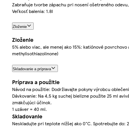
Zabraňuje tvorbe zápachu pri nosení ošetreného odevu, 
Veľkosť balenia: 1.8l
Zloženie
Zloženie
5% alebo viac, ale menej ako 15%: katiónové povrchovo a
methylisothiazolinone)
Skladovanie a príprava
Príprava a použitie
Návod na použitie: Dodržiavajte pokyny výrobcu oblečeni
Dávkovanie: Na 4,5 kg suchej bielizne použite 25 ml av
zmäkčujúci účinok.
1 uzáver = 40 ml.
Skladovanie
Neskladujte pri teplote nižšej ako 0°C. Spotrebujte do: