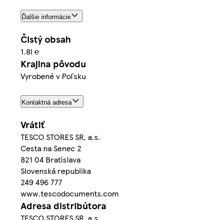
Ďalšie informácie
Čistý obsah
1.8l ℮
Krajina pôvodu
Vyrobené v Poľsku
Kontaktná adresa
Vrátiť
TESCO STORES SR, a.s.
Cesta na Senec 2
821 04 Bratislava
Slovenská republika
249 496 777
www.tescodocuments.com
Adresa distribútora
TESCO STORES SR, a.s.