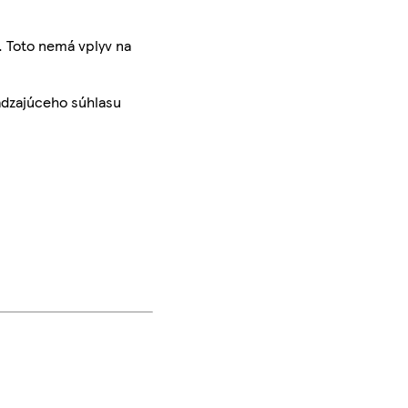
. Toto nemá vplyv na
ádzajúceho súhlasu