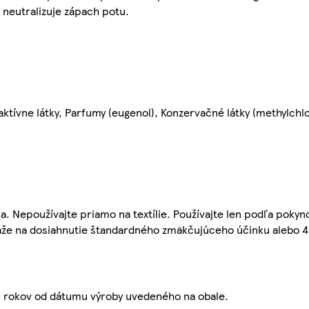
neutralizuje zápach potu.
ktívne látky, Parfumy (eugenol), Konzervačné látky (methylchlo
a. Nepoužívajte priamo na textílie. Používajte len podľa pokyn
iváže na dosiahnutie štandardného zmäkčujúceho účinku alebo 4
 2 rokov od dátumu výroby uvedeného na obale.