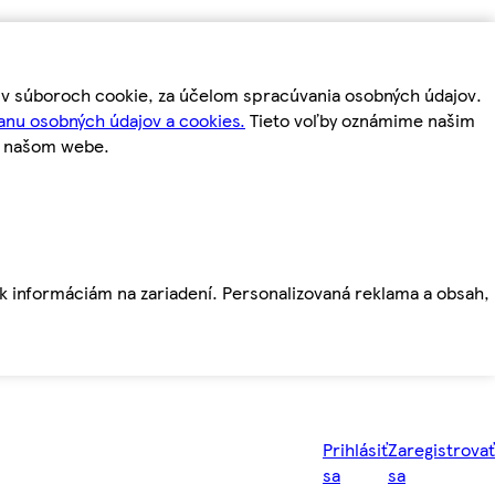
m v súboroch cookie, za účelom spracúvania osobných údajov.
anu osobných údajov a cookies.
Tieto voľby oznámime našim
a našom webe.
ť k informáciám na zariadení. Personalizovaná reklama a obsah,
Prihlásiť
Zaregistrovať
sa
sa