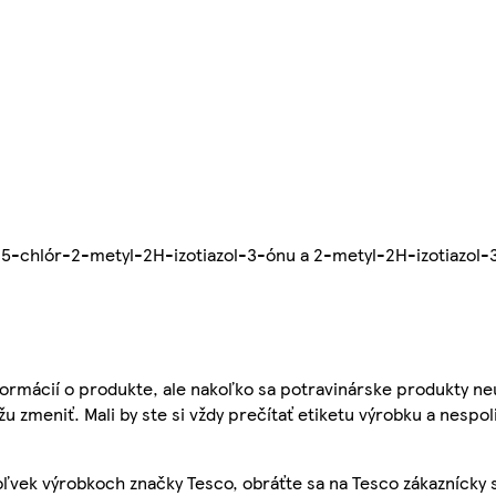
-chlór-2-metyl-2H-izotiazol-3-ónu a 2-metyl-2H-izotiazol-3
ormácií o produkte, ale nakoľko sa potravinárske produkty ne
žu zmeniť. Mali by ste si vždy prečítať etiketu výrobku a nespol
ľvek výrobkoch značky Tesco, obráťte sa na Tesco zákaznícky 