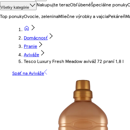
Nakupujte teraz
Obľúbené
Špeciálne ponuky
O
Všetky kategórie
Top ponuky
Ovocie, zelenina
Mliečne výrobky a vajcia
Pekáreň
Mä
Domácnosť
Pranie
Aviváže
Tesco Luxury Fresh Meadow aviváž 72 praní 1,8 l
Späť na Aviváže