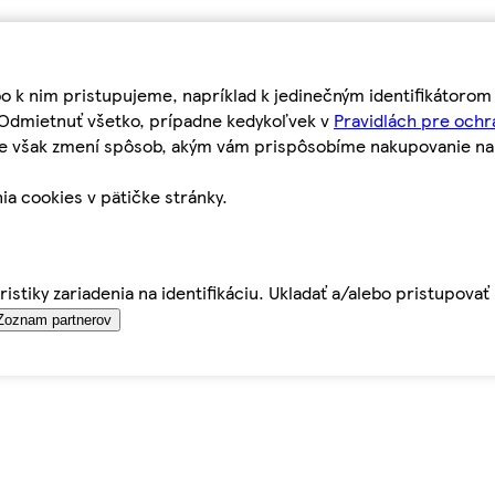
bo k nim pristupujeme, napríklad k jedinečným identifikátoro
o Odmietnuť všetko, prípadne kedykoľvek v
Pravidlách pre ochr
tie však zmení spôsob, akým vám prispôsobíme nakupovanie n
ia cookies v pätičke stránky.
istiky zariadenia na identifikáciu. Ukladať a/alebo pristupova
Zoznam partnerov