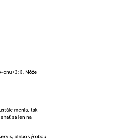
-ónu (3:1). Môže
ustále menia, tak
iehať sa len na
servis, alebo výrobcu