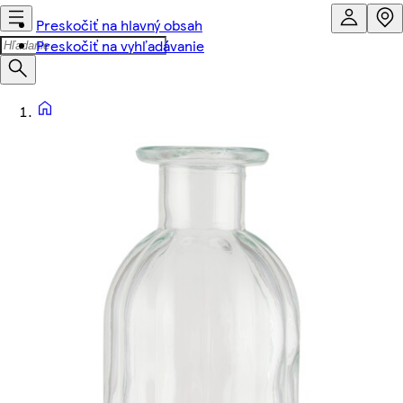
Preskočiť na hlavný obsah
Preskočiť na vyhľadávanie