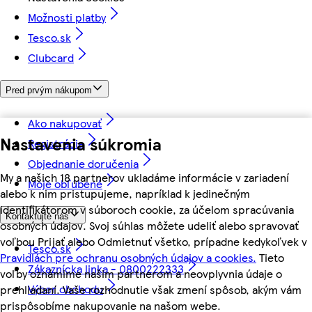
Možnosti platby
Tesco.sk
Clubcard
Pred prvým nákupom
Ako nakupovať
Nastavenia súkromia
Registrácia
Objednanie doručenia
My a našich 18 partnerov ukladáme informácie v zariadení
Moje obľúbené
alebo k nim pristupujeme, napríklad k jedinečným
identifikátorom v súboroch cookie, za účelom spracúvania
Kontaktujte nás
osobných údajov. Svoj súhlas môžete udeliť alebo spravovať
voľbou Prijať alebo Odmietnuť všetko, prípadne kedykoľvek v
Tesco.sk
Pravidlách pre ochranu osobných údajov a cookies.
Tieto
Zákaznícka linka - 0800222333
voľby oznámime našim partnerom a neovplyvnia údaje o
Výber obchodu
prehliadaní. Vaše rozhodnutie však zmení spôsob, akým vám
prispôsobíme nakupovanie na našom webe.