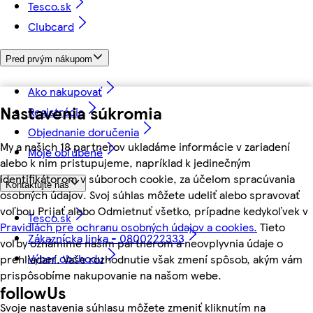
Tesco.sk
Clubcard
Pred prvým nákupom
Ako nakupovať
Nastavenia súkromia
Registrácia
Objednanie doručenia
My a našich 18 partnerov ukladáme informácie v zariadení
Moje obľúbené
alebo k nim pristupujeme, napríklad k jedinečným
identifikátorom v súboroch cookie, za účelom spracúvania
Kontaktujte nás
osobných údajov. Svoj súhlas môžete udeliť alebo spravovať
voľbou Prijať alebo Odmietnuť všetko, prípadne kedykoľvek v
Tesco.sk
Pravidlách pre ochranu osobných údajov a cookies.
Tieto
Zákaznícka linka - 0800222333
voľby oznámime našim partnerom a neovplyvnia údaje o
Výber obchodu
prehliadaní. Vaše rozhodnutie však zmení spôsob, akým vám
prispôsobíme nakupovanie na našom webe.
followUs
Svoje nastavenia súhlasu môžete zmeniť kliknutím na