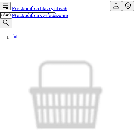
Preskočiť na hlavný obsah
Preskočiť na vyhľadávanie