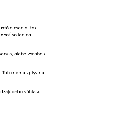
ustále menia, tak
iehať sa len na
servis, alebo výrobcu
. Toto nemá vplyv na
ádzajúceho súhlasu