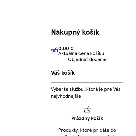
Nákupný košík
0,00 €
Aktuálna cena košíku
0,00 €
Aktuálna cena košíku
Objednať dodanie
Váš košík
Vyberte službu, ktorá je pre Vás
najvhodnejšie
Prázdny košík
Produkty, ktoré pridáte do