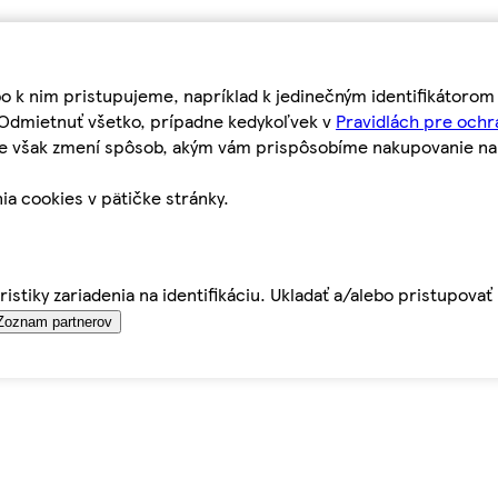
bo k nim pristupujeme, napríklad k jedinečným identifikátoro
o Odmietnuť všetko, prípadne kedykoľvek v
Pravidlách pre ochr
tie však zmení spôsob, akým vám prispôsobíme nakupovanie n
ia cookies v pätičke stránky.
istiky zariadenia na identifikáciu. Ukladať a/alebo pristupova
Zoznam partnerov