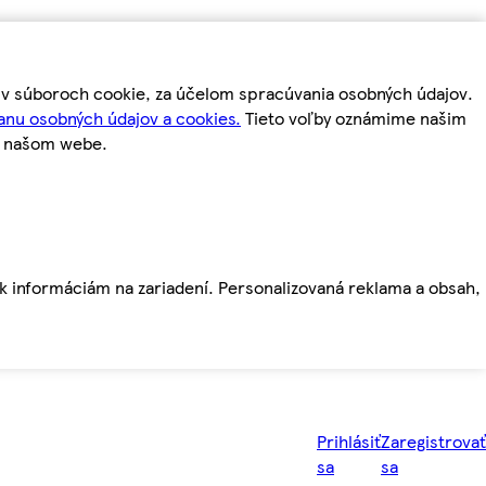
m v súboroch cookie, za účelom spracúvania osobných údajov.
anu osobných údajov a cookies.
Tieto voľby oznámime našim
a našom webe.
ť k informáciám na zariadení. Personalizovaná reklama a obsah,
Prihlásiť
Zaregistrovať
sa
sa