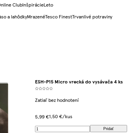
nline Club
Inšpirácie
Leto
so a lahôdky
Mrazené
Tesco Finest
Trvanlivé potraviny
ESH-P15 Micro vrecká do vysávača 4 ks
Zatiaľ bez hodnotení
1,50 €/kus
5,99 €
Pridať