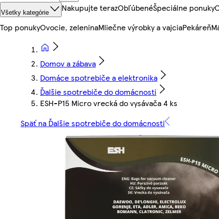
Nakupujte teraz
Obľúbené
Špeciálne ponuky
O
Všetky kategórie
Top ponuky
Ovocie, zelenina
Mliečne výrobky a vajcia
Pekáreň
Mä
Domov a zábava
Domáce spotrebiče a elektronika
Ďalšie spotrebiče do domácnosti
ESH-P15 Micro vrecká do vysávača 4 ks
Späť na Ďalšie spotrebiče do domácnosti