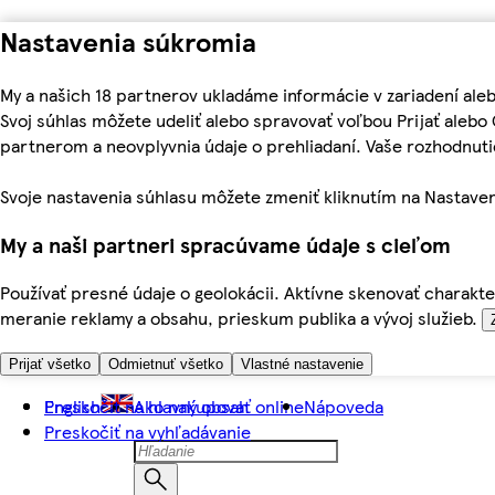
Nastavenia súkromia
My a našich 18 partnerov ukladáme informácie v zariadení ale
Svoj súhlas môžete udeliť alebo spravovať voľbou Prijať aleb
partnerom a neovplyvnia údaje o prehliadaní. Vaše rozhodnu
Svoje nastavenia súhlasu môžete zmeniť kliknutím na Nastaven
My a naši partneri spracúvame údaje s cieľom
Používať presné údaje o geolokácii. Aktívne skenovať charakter
meranie reklamy a obsahu, prieskum publika a vývoj služieb.
Prijať všetko
Odmietnuť všetko
Vlastné nastavenie
Preskočiť na hlavný obsah
English
Ako nakupovať online
Nápoveda
Preskočiť na vyhľadávanie