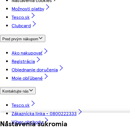
Nastavenia cookies
Možnosti platby
Tesco.sk
Clubcard
Pred prvým nákupom
Ako nakupovať
Registrácia
Objednanie doručenia
Moje obľúbené
Kontaktujte nás
Tesco.sk
Zákaznícka linka - 0800222333
Nastavenia súkromia
Výber obchodu