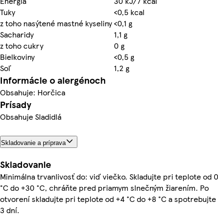
Energia
30 kJ/7 kcal
Tuky
<0,5 kcal
z toho nasýtené mastné kyseliny
<0,1 g
Sacharidy
1,1 g
z toho cukry
0 g
Bielkoviny
<0,5 g
Soľ
1,2 g
Informácie o alergénoch
Obsahuje: Horčica
Prísady
Obsahuje Sladidlá
Skladovanie a príprava
Skladovanie
Minimálna trvanlivosť do: viď viečko. Skladujte pri teplote od 
°C do +30 °C, chráňte pred priamym slnečným žiarením. Po
otvorení skladujte pri teplote od +4 °C do +8 °C a spotrebujte
3 dní.