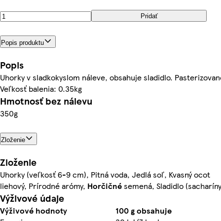
Pridať
Popis produktu
Popis
Uhorky v sladkokyslom náleve, obsahuje sladidlo. Pasterizovan
Veľkosť balenia: 0.35kg
Hmotnosť bez nálevu
350g
Zloženie
Zloženie
Uhorky (veľkosť 6-9 cm), Pitná voda, Jedlá soľ, Kvasný ocot
liehový, Prírodné arómy,
Horčičné
semená, Sladidlo (sacharíny
Výživové údaje
Výživové hodnoty
100 g obsahuje