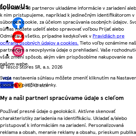
followUs
My a našich 18 partnerov ukladáme informácie v zariadení ale
k nim pristupujeme, napríklad k jedinečným identifikátorom v
súboroch cookie, za účelom spracúvania osobných údajov. Sv
súhlas môžete udeliť alebo spravovať voľbou Prijať alebo
Odmietnuť všetko, prípadne kedykoľvek v
Pravidlách pre
ochranu osobných údajov a cookies.
Tieto voľby oznámime na
partnerom a neovplyvnia údaje o prehliadaní. Vaše rozhodnuti
však zmení spôsob, akým vám prispôsobíme nakupovanie na
našom webe.
©
Tesco Stores SR, a.s. 2026
Svoje nastavenia súhlasu môžete zmeniť kliknutím na Nastave
cookies v pätičke stránky.
My a naši partneri spracúvame údaje s cieľom
Používať presné údaje o geolokácii. Aktívne skenovať
charakteristiky zariadenia na identifikáciu. Ukladať a/alebo
pristupovať k informáciám na zariadení. Personalizovaná
reklama a obsah, meranie reklamy a obsahu, prieskum publika