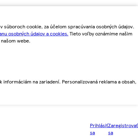
m v súboroch cookie, za účelom spracúvania osobných údajov.
anu osobných údajov a cookies.
Tieto voľby oznámime našim
a našom webe.
ť k informáciám na zariadení. Personalizovaná reklama a obsah,
Prihlásiť
Zaregistrovať
sa
sa