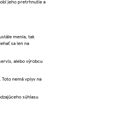
bí jeho pretrhnutie a
ustále menia, tak
iehať sa len na
servis, alebo výrobcu
. Toto nemá vplyv na
ádzajúceho súhlasu