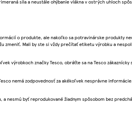
ná sila a neustále ohýbanie vlákna v ostrých uhloch spôso
ormácií o produkte, ale nakoľko sa potravinárske produkty ne
žu zmeniť. Mali by ste si vždy prečítať etiketu výrobku a nespol
ľvek výrobkoch značky Tesco, obráťte sa na Tesco zákaznícky 
, Tesco nemá zodpovednosť za akékoľvek nesprávne informácie
bu, a nesmú byť reprodukované žiadnym spôsobom bez predch