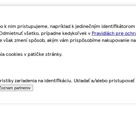
bo k nim pristupujeme, napríklad k jedinečným identifikátoro
o Odmietnuť všetko, prípadne kedykoľvek v
Pravidlách pre ochr
tie však zmení spôsob, akým vám prispôsobíme nakupovanie n
ia cookies v pätičke stránky.
istiky zariadenia na identifikáciu. Ukladať a/alebo pristupova
Zoznam partnerov