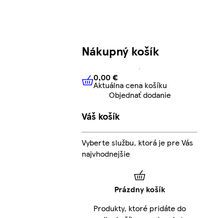
Nákupný košík
0,00 €
Aktuálna cena košíku
0,00 €
Aktuálna cena košíku
Objednať dodanie
Váš košík
Vyberte službu, ktorá je pre Vás
najvhodnejšie
Prázdny košík
Produkty, ktoré pridáte do