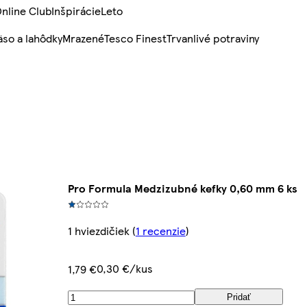
nline Club
Inšpirácie
Leto
so a lahôdky
Mrazené
Tesco Finest
Trvanlivé potraviny
Pro Formula Medzizubné kefky 0,60 mm 6 ks
1 hviezdičiek
(
1 recenzie
)
0,30 €/kus
1,79 €
Pridať