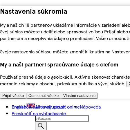
Nastavenia súkromia
My a našich 18 partnerov ukladáme informácie v zariadení ale
Svoj súhlas môžete udeliť alebo spravovať voľbou Prijať aleb
partnerom a neovplyvnia údaje o prehliadaní. Vaše rozhodnu
Svoje nastavenia súhlasu môžete zmeniť kliknutím na Nastaven
My a naši partneri spracúvame údaje s cieľom
Používať presné údaje o geolokácii. Aktívne skenovať charakter
meranie reklamy a obsahu, prieskum publika a vývoj služieb.
Prijať všetko
Odmietnuť všetko
Vlastné nastavenie
Preskočiť na hlavný obsah
English
Ako nakupovať online
Nápoveda
Preskočiť na vyhľadávanie