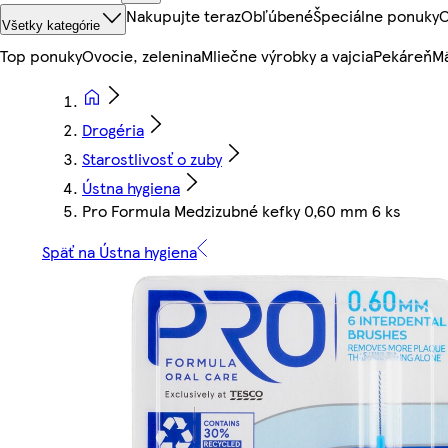
Nakupujte teraz
Obľúbené
Špeciálne ponuky
O
Všetky kategórie
Top ponuky
Ovocie, zelenina
Mliečne výrobky a vajcia
Pekáreň
Mä
Drogéria
Starostlivosť o zuby
Ústna hygiena
Pro Formula Medzizubné kefky 0,60 mm 6 ks
Späť na Ústna hygiena