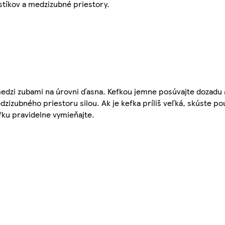
stíkov a medzizubné priestory.
medzi zubami na úrovni ďasna. Kefkou jemne posúvajte dozadu 
edzizubného priestoru silou. Ak je kefka príliš veľká, skúste p
fku pravidelne vymieňajte.