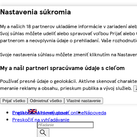
Nastavenia súkromia
My a našich 18 partnerov ukladáme informácie v zariadení ale
Svoj súhlas môžete udeliť alebo spravovať voľbou Prijať aleb
partnerom a neovplyvnia údaje o prehliadaní. Vaše rozhodnu
Svoje nastavenia súhlasu môžete zmeniť kliknutím na Nastaven
My a naši partneri spracúvame údaje s cieľom
Používať presné údaje o geolokácii. Aktívne skenovať charakter
meranie reklamy a obsahu, prieskum publika a vývoj služieb.
Prijať všetko
Odmietnuť všetko
Vlastné nastavenie
Preskočiť na hlavný obsah
English
Ako nakupovať online
Nápoveda
Preskočiť na vyhľadávanie