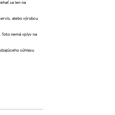
iehať sa len na
servis, alebo výrobcu
. Toto nemá vplyv na
ádzajúceho súhlasu