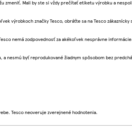
žu zmeniť. Mali by ste si vždy prečítať etiketu výrobku a nespol
ľvek výrobkoch značky Tesco, obráťte sa na Tesco zákaznícky 
, Tesco nemá zodpovednosť za akékoľvek nesprávne informácie
bu, a nesmú byť reprodukované žiadnym spôsobom bez predch
webe. Tesco neoveruje zverejnené hodnotenia.