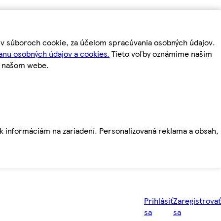
m v súboroch cookie, za účelom spracúvania osobných údajov.
anu osobných údajov a cookies.
Tieto voľby oznámime našim
a našom webe.
ť k informáciám na zariadení. Personalizovaná reklama a obsah,
Prihlásiť
Zaregistrovať
sa
sa