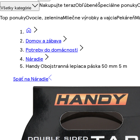
Nakupujte teraz
Obľúbené
Špeciálne ponuky
O
Všetky kategórie
Top ponuky
Ovocie, zelenina
Mliečne výrobky a vajcia
Pekáreň
Mä
Domov a zábava
Potreby do domácnosti
Náradie
Handy Obojstranná lepiaca páska 50 mm 5 m
Späť na Náradie