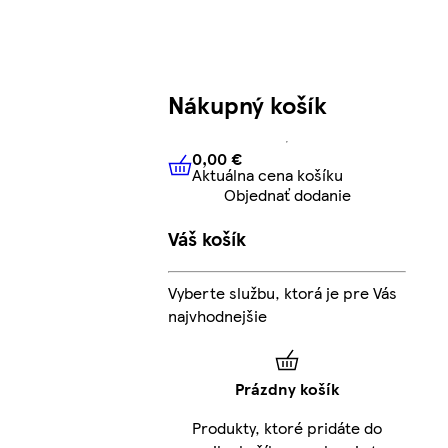
Nákupný košík
0,00 €
Aktuálna cena košíku
0,00 €
Aktuálna cena košíku
Objednať dodanie
Váš košík
Vyberte službu, ktorá je pre Vás
najvhodnejšie
Prázdny košík
Produkty, ktoré pridáte do