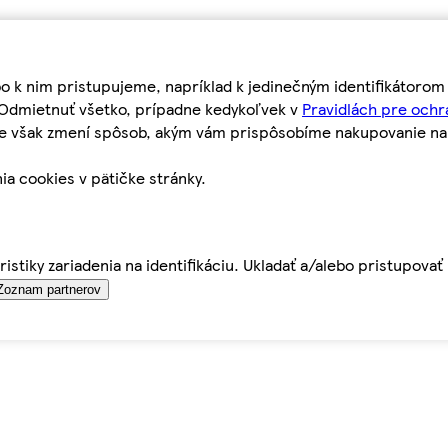
bo k nim pristupujeme, napríklad k jedinečným identifikátoro
o Odmietnuť všetko, prípadne kedykoľvek v
Pravidlách pre ochr
tie však zmení spôsob, akým vám prispôsobíme nakupovanie n
ia cookies v pätičke stránky.
istiky zariadenia na identifikáciu. Ukladať a/alebo pristupova
Zoznam partnerov