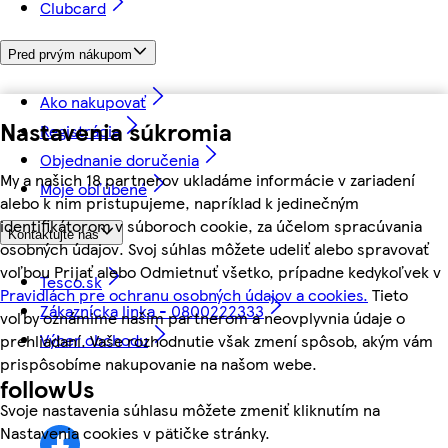
Clubcard
Pred prvým nákupom
Ako nakupovať
Nastavenia súkromia
Registrácia
Objednanie doručenia
My a našich 18 partnerov ukladáme informácie v zariadení
Moje obľúbené
alebo k nim pristupujeme, napríklad k jedinečným
identifikátorom v súboroch cookie, za účelom spracúvania
Kontaktujte nás
osobných údajov. Svoj súhlas môžete udeliť alebo spravovať
voľbou Prijať alebo Odmietnuť všetko, prípadne kedykoľvek v
Tesco.sk
Pravidlách pre ochranu osobných údajov a cookies.
Tieto
Zákaznícka linka - 0800222333
voľby oznámime našim partnerom a neovplyvnia údaje o
Výber obchodu
prehliadaní. Vaše rozhodnutie však zmení spôsob, akým vám
prispôsobíme nakupovanie na našom webe.
followUs
Svoje nastavenia súhlasu môžete zmeniť kliknutím na
Nastavenia cookies v pätičke stránky.