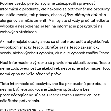
Robíme všetko pre to, aby sme zabezpečili správnosť
informácií o produkte, ale nakoľko sa potravinárske produkty
neustále menia, tak prísady, obsah výživy, diétnych zložiek a
alergénov sa môžu zmeniť. Mali by ste si vždy prečítať etiketu
výrobku a nespoliehať sa len na informácie poskytnuté na
webových stránkach.
Ak máte nejaké otázky alebo sa chcete poradiť o akýchkoľvek
výrobkoch značky Tesco, obráťte sa na Tesco zákaznícky
servis, alebo výrobcu výrobku, ak nie je výrobok značky Tesco.
Hoci informácie o výrobku sú pravidelne aktualizované, Tesco
nemá zodpovednosť za akékoľvek nesprávne informácie. Toto
nemá vplyv na Vaše zákonné práva.
Tieto informácie sú poskytované iba pre osobnú potrebu, a
nesmú byť reprodukované žiadnym spôsobom bez
predchádzajúceho súhlasu Tesco Stores Limited ani bez
náležitého potvrdenia.
© TESCO STORES SR, a.s. 2026