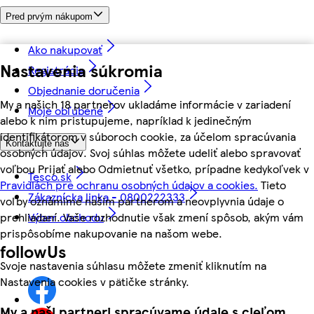
Pred prvým nákupom
Ako nakupovať
Nastavenia súkromia
Registrácia
Objednanie doručenia
My a našich 18 partnerov ukladáme informácie v zariadení
Moje obľúbené
alebo k nim pristupujeme, napríklad k jedinečným
identifikátorom v súboroch cookie, za účelom spracúvania
Kontaktujte nás
osobných údajov. Svoj súhlas môžete udeliť alebo spravovať
voľbou Prijať alebo Odmietnuť všetko, prípadne kedykoľvek v
Tesco.sk
Pravidlách pre ochranu osobných údajov a cookies.
Tieto
Zákaznícka linka - 0800222333
voľby oznámime našim partnerom a neovplyvnia údaje o
prehliadaní. Vaše rozhodnutie však zmení spôsob, akým vám
Výber obchodu
prispôsobíme nakupovanie na našom webe.
followUs
Svoje nastavenia súhlasu môžete zmeniť kliknutím na
Nastavenia cookies v pätičke stránky.
My a naši partneri spracúvame údaje s cieľom