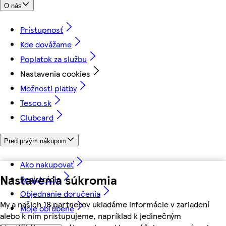
O nás
Prístupnosť
Kde dovážame
Poplatok za službu
Nastavenia cookies
Možnosti platby
Tesco.sk
Clubcard
Pred prvým nákupom
Ako nakupovať
Nastavenia súkromia
Registrácia
Objednanie doručenia
My a našich 18 partnerov ukladáme informácie v zariadení
Moje obľúbené
alebo k nim pristupujeme, napríklad k jedinečným