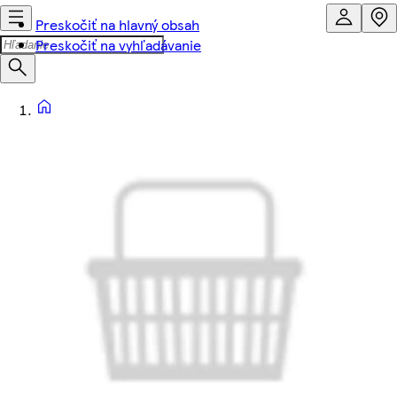
Preskočiť na hlavný obsah
Preskočiť na vyhľadávanie