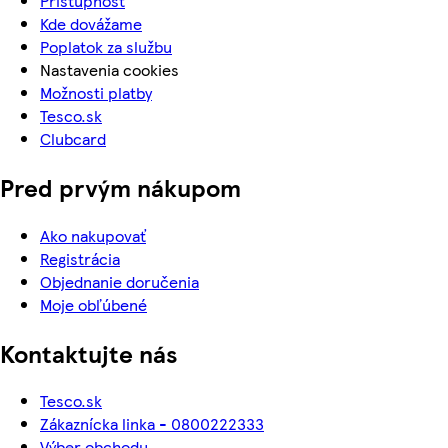
Prístupnosť
Kde dovážame
Poplatok za službu
Nastavenia cookies
Možnosti platby
Tesco.sk
Clubcard
Pred prvým nákupom
Ako nakupovať
Registrácia
Objednanie doručenia
Moje obľúbené
Kontaktujte nás
Tesco.sk
Zákaznícka linka - 0800222333
Výber obchodu