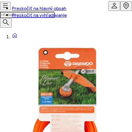
Preskočiť na hlavný obsah
Preskočiť na vyhľadávanie