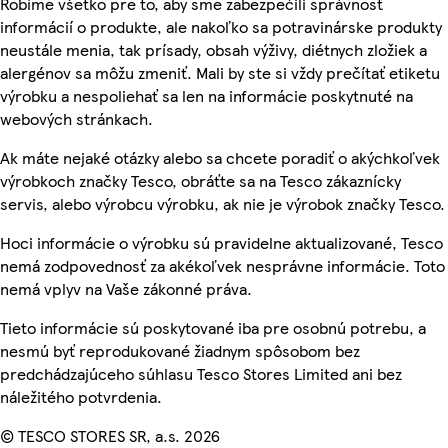
Robíme všetko pre to, aby sme zabezpečili správnosť
informácií o produkte, ale nakoľko sa potravinárske produkty
neustále menia, tak prísady, obsah výživy, diétnych zložiek a
alergénov sa môžu zmeniť. Mali by ste si vždy prečítať etiketu
výrobku a nespoliehať sa len na informácie poskytnuté na
webových stránkach.
Ak máte nejaké otázky alebo sa chcete poradiť o akýchkoľvek
výrobkoch značky Tesco, obráťte sa na Tesco zákaznícky
servis, alebo výrobcu výrobku, ak nie je výrobok značky Tesco.
Hoci informácie o výrobku sú pravidelne aktualizované, Tesco
nemá zodpovednosť za akékoľvek nesprávne informácie. Toto
nemá vplyv na Vaše zákonné práva.
Tieto informácie sú poskytované iba pre osobnú potrebu, a
nesmú byť reprodukované žiadnym spôsobom bez
predchádzajúceho súhlasu Tesco Stores Limited ani bez
náležitého potvrdenia.
© TESCO STORES SR, a.s. 2026