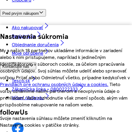
Pred prvým nákupom
Ako nakupovať
Nastavenia súkromia
Registrácia
Objednanie doručenia
My a našich 18 partnerov ukladáme informácie v zariadení
Moje obľúbené
alebo k nim pristupujeme, napríklad k jedinečným
identifikátorom v súboroch cookie, za účelom spracúvania
Kontaktujte nás
osobných údajov. Svoj súhlas môžete udeliť alebo spravovať
voľbou Prijať alebo Odmietnuť všetko, prípadne kedykoľvek v
Tesco.sk
Pravidlách pre ochranu osobných údajov a cookies.
Tieto
Zákaznícka linka - 0800222333
voľby oznámime našim partnerom a neovplyvnia údaje o
Výber obchodu
prehliadaní. Vaše rozhodnutie však zmení spôsob, akým vám
prispôsobíme nakupovanie na našom webe.
followUs
Svoje nastavenia súhlasu môžete zmeniť kliknutím na
Nastavenia cookies v pätičke stránky.