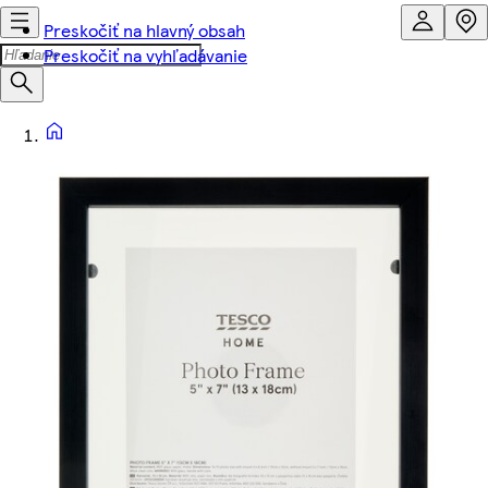
Preskočiť na hlavný obsah
Preskočiť na vyhľadávanie