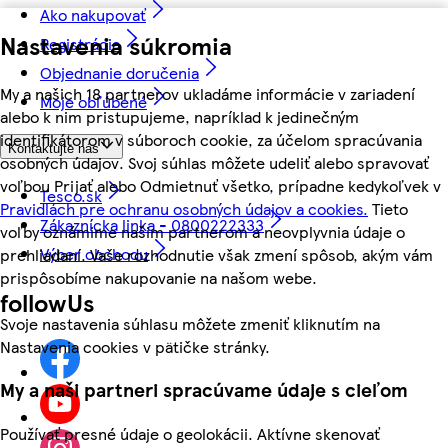
Ako nakupovať
Nastavenia súkromia
Registrácia
Objednanie doručenia
My a našich 18 partnerov ukladáme informácie v zariadení
Moje obľúbené
alebo k nim pristupujeme, napríklad k jedinečným
identifikátorom v súboroch cookie, za účelom spracúvania
Kontaktujte nás
osobných údajov. Svoj súhlas môžete udeliť alebo spravovať
voľbou Prijať alebo Odmietnuť všetko, prípadne kedykoľvek v
Tesco.sk
Pravidlách pre ochranu osobných údajov a cookies.
Tieto
Zákaznícka linka - 0800222333
voľby oznámime našim partnerom a neovplyvnia údaje o
Výber obchodu
prehliadaní. Vaše rozhodnutie však zmení spôsob, akým vám
prispôsobíme nakupovanie na našom webe.
followUs
Svoje nastavenia súhlasu môžete zmeniť kliknutím na
Nastavenia cookies v pätičke stránky.
My a naši partneri spracúvame údaje s cieľom
Používať presné údaje o geolokácii. Aktívne skenovať