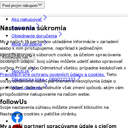
Pred prvým nákupom
Ako nakupovať
Nastavenia súkromia
Registrácia
Objednanie doručenia
My a našich 18 partnerov ukladáme informácie v zariadení
Moje obľúbené
alebo k nim pristupujeme, napríklad k jedinečným
identifikátorom v súboroch cookie, za účelom spracúvania
Kontaktujte nás
osobných údajov. Svoj súhlas môžete udeliť alebo spravovať
voľbou Prijať alebo Odmietnuť všetko, prípadne kedykoľvek v
Tesco.sk
Pravidlách pre ochranu osobných údajov a cookies.
Tieto
Zákaznícka linka - 0800222333
voľby oznámime našim partnerom a neovplyvnia údaje o
prehliadaní. Vaše rozhodnutie však zmení spôsob, akým vám
Výber obchodu
prispôsobíme nakupovanie na našom webe.
followUs
Svoje nastavenia súhlasu môžete zmeniť kliknutím na
Nastavenia cookies v pätičke stránky.
My a naši partneri spracúvame údaje s cieľom