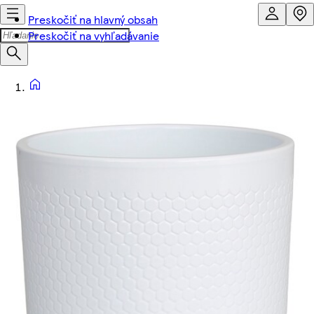
Preskočiť na hlavný obsah
Preskočiť na vyhľadávanie