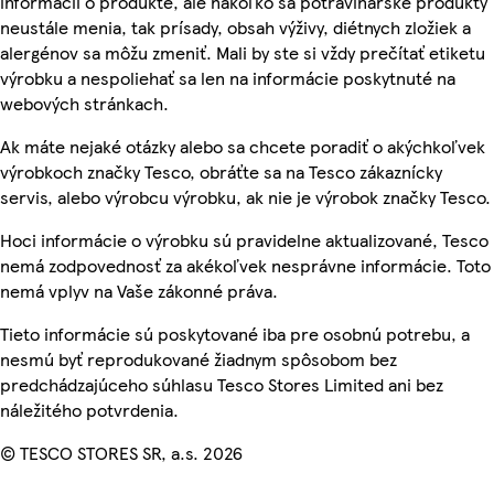
informácií o produkte, ale nakoľko sa potravinárske produkty
neustále menia, tak prísady, obsah výživy, diétnych zložiek a
alergénov sa môžu zmeniť. Mali by ste si vždy prečítať etiketu
výrobku a nespoliehať sa len na informácie poskytnuté na
webových stránkach.
Ak máte nejaké otázky alebo sa chcete poradiť o akýchkoľvek
výrobkoch značky Tesco, obráťte sa na Tesco zákaznícky
servis, alebo výrobcu výrobku, ak nie je výrobok značky Tesco.
Hoci informácie o výrobku sú pravidelne aktualizované, Tesco
nemá zodpovednosť za akékoľvek nesprávne informácie. Toto
nemá vplyv na Vaše zákonné práva.
Tieto informácie sú poskytované iba pre osobnú potrebu, a
nesmú byť reprodukované žiadnym spôsobom bez
predchádzajúceho súhlasu Tesco Stores Limited ani bez
náležitého potvrdenia.
© TESCO STORES SR, a.s. 2026