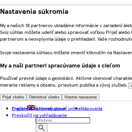
Nastavenia súkromia
My a našich 18 partnerov ukladáme informácie v zariadení ale
Svoj súhlas môžete udeliť alebo spravovať voľbou Prijať aleb
partnerom a neovplyvnia údaje o prehliadaní. Vaše rozhodnu
Svoje nastavenia súhlasu môžete zmeniť kliknutím na Nastaven
My a naši partneri spracúvame údaje s cieľom
Používať presné údaje o geolokácii. Aktívne skenovať charakter
meranie reklamy a obsahu, prieskum publika a vývoj služieb.
Prijať všetko
Odmietnuť všetko
Vlastné nastavenie
Preskočiť na hlavný obsah
English
Ako nakupovať online
Nápoveda
Preskočiť na vyhľadávanie