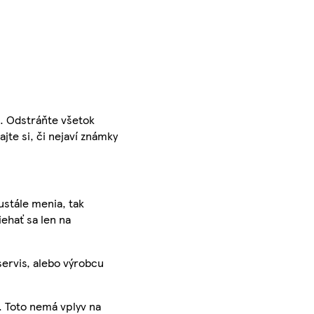
a. Odstráňte všetok
jte si, či nejaví známky
ustále menia, tak
iehať sa len na
servis, alebo výrobcu
. Toto nemá vplyv na