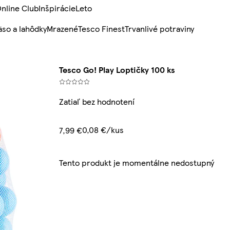
nline Club
Inšpirácie
Leto
so a lahôdky
Mrazené
Tesco Finest
Trvanlivé potraviny
Tesco Go! Play Loptičky 100 ks
Zatiaľ bez hodnotení
0,08 €/kus
7,99 €
Tento produkt je momentálne nedostupný