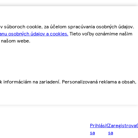
m v súboroch cookie, za účelom spracúvania osobných údajov.
anu osobných údajov a cookies.
Tieto voľby oznámime našim
a našom webe.
ť k informáciám na zariadení. Personalizovaná reklama a obsah,
Prihlásiť
Zaregistrovať
sa
sa