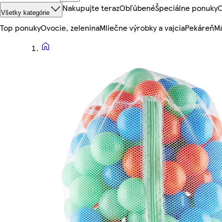
Nakupujte teraz
Obľúbené
Špeciálne ponuky
O
Všetky kategórie
Top ponuky
Ovocie, zelenina
Mliečne výrobky a vajcia
Pekáreň
Mä