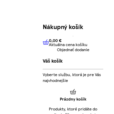
Nákupný košík
0,00 €
Aktuálna cena košíku
0,00 €
Aktuálna cena košíku
Objednať dodanie
Váš košík
Vyberte službu, ktorá je pre Vás
najvhodnejšie
Prázdny košík
Produkty, ktoré pridáte do