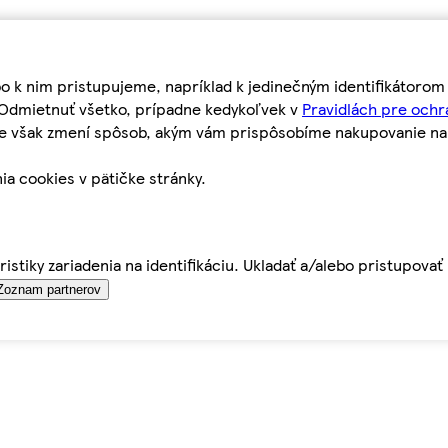
bo k nim pristupujeme, napríklad k jedinečným identifikátoro
o Odmietnuť všetko, prípadne kedykoľvek v
Pravidlách pre ochr
tie však zmení spôsob, akým vám prispôsobíme nakupovanie n
ia cookies v pätičke stránky.
istiky zariadenia na identifikáciu. Ukladať a/alebo pristupova
Zoznam partnerov