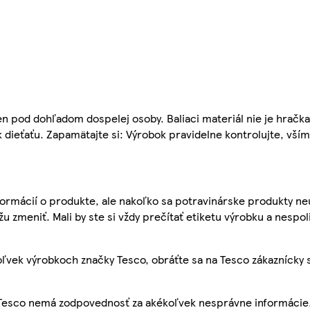
n pod dohľadom dospelej osoby. Baliaci materiál nie je hračk
k dieťaťu. Zapamätajte si: Výrobok pravidelne kontrolujte, všíma
ormácií o produkte, ale nakoľko sa potravinárske produkty ne
žu zmeniť. Mali by ste si vždy prečítať etiketu výrobku a nespol
ľvek výrobkoch značky Tesco, obráťte sa na Tesco zákaznícky 
, Tesco nemá zodpovednosť za akékoľvek nesprávne informácie