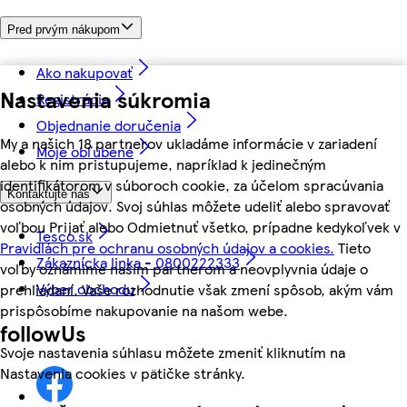
Pred prvým nákupom
Ako nakupovať
Nastavenia súkromia
Registrácia
Objednanie doručenia
My a našich 18 partnerov ukladáme informácie v zariadení
Moje obľúbené
alebo k nim pristupujeme, napríklad k jedinečným
identifikátorom v súboroch cookie, za účelom spracúvania
Kontaktujte nás
osobných údajov. Svoj súhlas môžete udeliť alebo spravovať
voľbou Prijať alebo Odmietnuť všetko, prípadne kedykoľvek v
Tesco.sk
Pravidlách pre ochranu osobných údajov a cookies.
Tieto
Zákaznícka linka - 0800222333
voľby oznámime našim partnerom a neovplyvnia údaje o
Výber obchodu
prehliadaní. Vaše rozhodnutie však zmení spôsob, akým vám
prispôsobíme nakupovanie na našom webe.
followUs
Svoje nastavenia súhlasu môžete zmeniť kliknutím na
Nastavenia cookies v pätičke stránky.