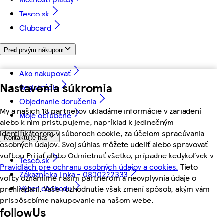
Tesco.sk
Clubcard
Pred prvým nákupom
Ako nakupovať
Nastavenia súkromia
Registrácia
Objednanie doručenia
My a našich 18 partnerov ukladáme informácie v zariadení
Moje obľúbené
alebo k nim pristupujeme, napríklad k jedinečným
identifikátorom v súboroch cookie, za účelom spracúvania
Kontaktujte nás
osobných údajov. Svoj súhlas môžete udeliť alebo spravovať
voľbou Prijať alebo Odmietnuť všetko, prípadne kedykoľvek v
Tesco.sk
Pravidlách pre ochranu osobných údajov a cookies.
Tieto
Zákaznícka linka - 0800222333
voľby oznámime našim partnerom a neovplyvnia údaje o
Výber obchodu
prehliadaní. Vaše rozhodnutie však zmení spôsob, akým vám
prispôsobíme nakupovanie na našom webe.
followUs