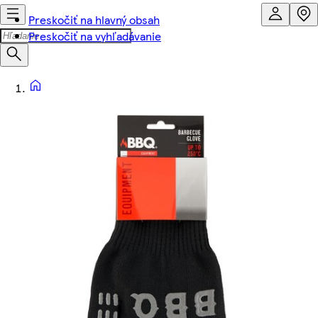
Preskočiť na hlavný obsah
Preskočiť na vyhľadávanie