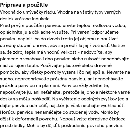
Príprava a použitie
Vhodná do umývačky riadu. Vhodná na všetky typy varných
dosiek vrátane indukcie.
Pred prvým použitím panvicu umyte teplou mydlovou vodou,
opláchnite ju a dôkladne vysušte. Pri varení odporúčame
panvicu naplniť iba do dvoch tretín jej objemu a používať
stredný stupeň ohrevu, aby sa predĺžila jej životnosť. Uistite
sa, že zdroj tepla má vhodnú veľkosť - nedovoľte, aby
plamene presahovali dno panvice alebo rukoväť nenechávajte
nad zdrojom tepla. Používajte plastové alebo drevené
pomôcky, aby všetky povrchy vyzerali čo najlepšie. Nevarte na
sucho, nepredhrievajte prázdnu panvicu, ani nenechávajte
prázdnu panvicu na plameni. Panvicu vždy zdvihnite,
neposúvajte ju, ani neťahajte, pretože jej dno a niektoré varné
dosky sa môžu poškodiť. Na vyčistenie odolných zvyškov jedla
dajte panvicu odmočiť, najskôr ju však nechajte vychladnúť.
Horúcu panvicu nenamáčajte do studenej vody. Mohlo by
dôjsť k deformácii povrchu. Nepoužívajte abrazívne čistiace
prostriedky. Mohlo by dôjsť k poškodeniu povrchu panvice.