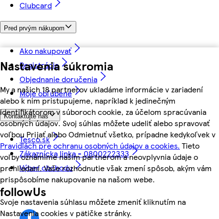
Clubcard
Pred prvým nákupom
Ako nakupovať
Nastavenia súkromia
Registrácia
Objednanie doručenia
My a našich 18 partnerov ukladáme informácie v zariadení
Moje obľúbené
alebo k nim pristupujeme, napríklad k jedinečným
identifikátorom v súboroch cookie, za účelom spracúvania
Kontaktujte nás
osobných údajov. Svoj súhlas môžete udeliť alebo spravovať
voľbou Prijať alebo Odmietnuť všetko, prípadne kedykoľvek v
Tesco.sk
Pravidlách pre ochranu osobných údajov a cookies.
Tieto
Zákaznícka linka - 0800222333
voľby oznámime našim partnerom a neovplyvnia údaje o
Výber obchodu
prehliadaní. Vaše rozhodnutie však zmení spôsob, akým vám
prispôsobíme nakupovanie na našom webe.
followUs
Svoje nastavenia súhlasu môžete zmeniť kliknutím na
Nastavenia cookies v pätičke stránky.