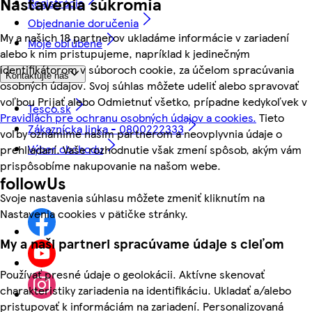
Nastavenia súkromia
Registrácia
Objednanie doručenia
My a našich 18 partnerov ukladáme informácie v zariadení
Moje obľúbené
alebo k nim pristupujeme, napríklad k jedinečným
identifikátorom v súboroch cookie, za účelom spracúvania
Kontaktujte nás
osobných údajov. Svoj súhlas môžete udeliť alebo spravovať
voľbou Prijať alebo Odmietnuť všetko, prípadne kedykoľvek v
Tesco.sk
Pravidlách pre ochranu osobných údajov a cookies.
Tieto
Zákaznícka linka - 0800222333
voľby oznámime našim partnerom a neovplyvnia údaje o
Výber obchodu
prehliadaní. Vaše rozhodnutie však zmení spôsob, akým vám
prispôsobíme nakupovanie na našom webe.
followUs
Svoje nastavenia súhlasu môžete zmeniť kliknutím na
Nastavenia cookies v pätičke stránky.
My a naši partneri spracúvame údaje s cieľom
Používať presné údaje o geolokácii. Aktívne skenovať
charakteristiky zariadenia na identifikáciu. Ukladať a/alebo
pristupovať k informáciám na zariadení. Personalizovaná